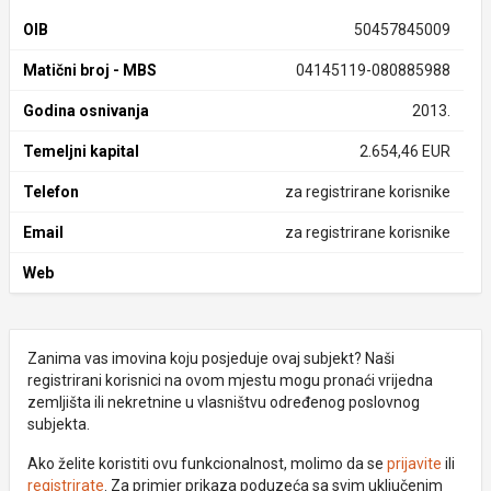
OIB
50457845009
Matični broj - MBS
04145119-080885988
Godina osnivanja
2013.
Temeljni kapital
2.654,46 EUR
Telefon
za registrirane korisnike
Email
za registrirane korisnike
Web
Zanima vas imovina koju posjeduje ovaj subjekt? Naši
registrirani korisnici na ovom mjestu mogu pronaći vrijedna
zemljišta ili nekretnine u vlasništvu određenog poslovnog
subjekta.
Ako želite koristiti ovu funkcionalnost, molimo da se
prijavite
ili
registrirate
. Za primjer prikaza poduzeća sa svim uključenim