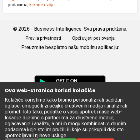
podacima,
kliknite ovdje
.
© 2026 - Business Intelligence. Sva prava pridržana.
Pravila privatnosti
Opći uvjeti poslovanja
Preuzmite besplatno našu mobilnu aplikaciju:
Android
iOS
Google
Play
Ova web-stranica koristi kolačiće
Kolačiće koristimo kako bismo personalizirali sadržaj i
Apple
oglase, omogućili značajke društvenih medija i analizirali
Store
promet. Isto tako, podatke o vašoj upotrebi naše web-
lokacije dijelimo s partnerima za društvene medije,
oglašavanje i analizu, a oni ih mogu kombinirati s drugim
podacima koje ste im pružili ili koje su prikupili dok ste
upotrebljavali njihove usluge.