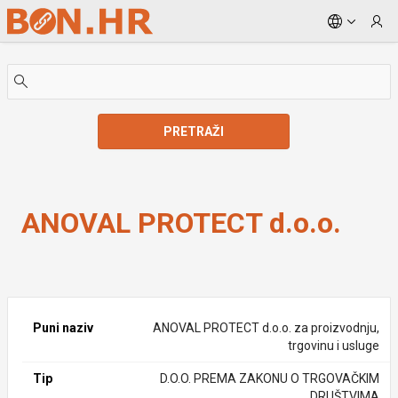
Skip to Main Content
PRETRAŽI
ANOVAL PROTECT d.o.o.
ANOVAL PROTECT d.o.o.
Puni naziv
ANOVAL PROTECT d.o.o. za proizvodnju,
trgovinu i usluge
Tip
D.O.O. PREMA ZAKONU O TRGOVAČKIM
DRUŠTVIMA