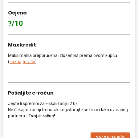
Ocjena
?/10
Max kredit
Maksimalna preporučena izloženost prema ovom kupcu
(
saznajte više
).
Pošaljite e-račun
Jeste li spremni za Fiskalizaciju 2.0?
Ne čekajte zadnji trenutak: registrirajte se brzo i lako uz našeg
partnera -
Tvoj e-račun!
SAZNAJTE VIŠE