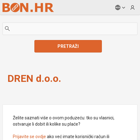
Skip to Main Content
PRETRAŽI
DREN d.o.o.
DREN d.o.o.
Želite saznati više o ovom poduzeću: tko su vlasnici,
ostvaruje li dobit ili kolike su plaće?
Prijavite se ovdje
ako već imate korisnički račun ili