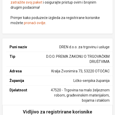
zatražite svoj paket
i osigurajte pristup ovim i brojnim
drugim podacima!
Primjer kako poduzeće izgleda za registrirane korisnike
možete
pronaći ovdje
.
Puni naziv
DREN d.o.o. za trgovinu i usluge
Tip
D.O.O. PREMA ZAKONU O TRGOVAČKIM
DRUŠTVIMA
Adresa
Kralja Zvonimira 73, 53220 OTOČAC
Županija
Ličko-senjska županija
Djelatnost
47520 - Trgovina na malo željeznom
robom, građevinskim materijalom,
bojama i staklom
Vidljivo za registrirane korisnike