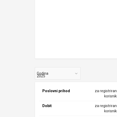
Godina
Poslovni prihod
za registrira
korisni
Dobit
za registrira
korisni