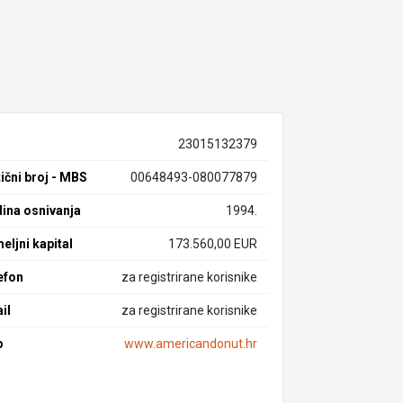
23015132379
ični broj - MBS
00648493-080077879
ina osnivanja
1994.
eljni kapital
173.560,00 EUR
efon
za registrirane korisnike
il
za registrirane korisnike
b
www.americandonut.hr