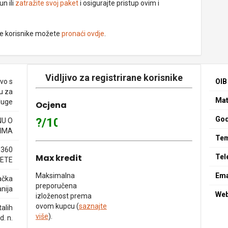
un ili
zatražite svoj paket
i osigurajte pristup ovim i
ne korisnike možete
pronaći ovdje
.
Vidljivo za registrirane korisnike
vo s
OIB
u za
Mat
sluge
Ocjena
God
?/10
NU O
IMA
Tem
0360
Max kredit
Tel
ETE
Maksimalna
Ema
ačka
preporučena
nija
We
izloženost prema
ovom kupcu (
saznajte
alih
više
).
. n.