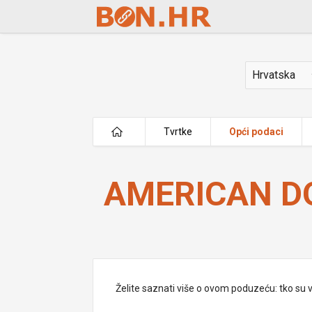
Skip to Main Content
Država
Tvrtke
Opći podaci
AMERICAN DONUT d.o.o.
AMERICAN DO
Želite saznati više o ovom poduzeću: tko su vlas