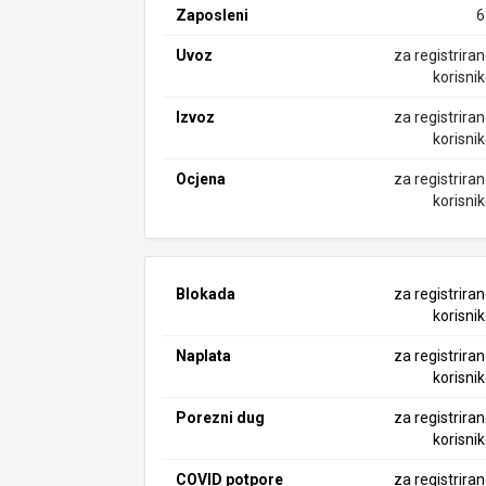
Zaposleni
6
Uvoz
za registrira
korisni
Izvoz
za registrira
korisni
Ocjena
za registrira
korisni
Blokada
za registrira
korisni
Naplata
za registrira
korisni
Porezni dug
za registrira
korisni
COVID potpore
za registrira