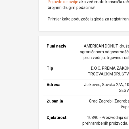
Prijavite se ovdje
ako već imate korisnički rač
brojnim drugim podacima!
Primjer kako poduzeće izgleda za registrira
Puni naziv
AMERICAN DONUT, društ
ograničenom odgovornošć
proizvodnju, trgovinu i u
Tip
D.O.O. PREMA ZAKO
TRGOVAČKIM DRUŠTV
Adresa
Jelkovec, Savska 2/A, 1
SESV
Županija
Grad Zagreb i Zagreb
župa
Djelatnost
10890 - Proizvodnja ost
prehrambenih proizvoda, d