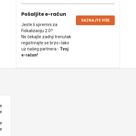
Pošaljite e-račun
SAZNAJTE VIŠE
Jeste li spremni za
Fiskalizaciju 2.0?
Ne čekajte zadnji trenutak:
registrirajte se brzo i lako
uz našeg partnera -
Tvoj
e-račun!
ne
ke
ne
ke