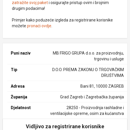
zatražite svoj paket
i osigurajte pristup ovim i brojnim
drugim podacima!
Primjer kako poduzeće izgleda za registrirane korisnike
možete
pronaći ovdje
.
Puni naziv
MB FRIGO GRUPA d.o.o. za proizvodnju,
trgovinu i usluge
Tip
D.O.O. PREMA ZAKONU O TRGOVAČKIM
DRUŠTVIMA
Adresa
Bani 81, 10000 ZAGREB
Županija
Grad Zagreb i Zagrebačka županija
Djelatnost
28250 - Proizvodnja rashladne i
ventilacijske opreme, osim za kućanstva
Vidljivo za registrirane korisnike