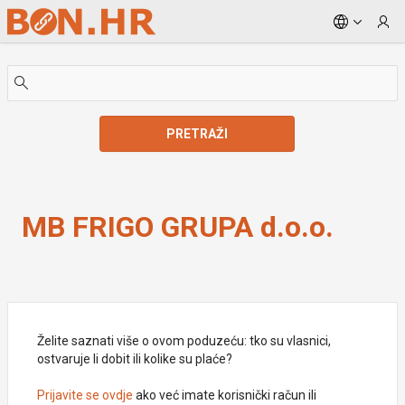
Skip to Main Content
PRETRAŽI
MB FRIGO GRUPA d.o.o.
MB FRIGO GRUPA d.o.o.
Želite saznati više o ovom poduzeću: tko su vlasnici,
ostvaruje li dobit ili kolike su plaće?
Prijavite se ovdje
ako već imate korisnički račun ili