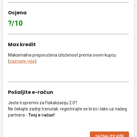
Ocjena
?/10
Max kredit
Maksimalna preporučena izloženost prema ovom kupcu
(
saznajte više
).
Pošaljite e-račun
Jeste li spremni za Fiskalizaciju 2.0?
Ne čekajte zadnji trenutak: registrirajte se brzo i lako uz našeg
partnera -
Tvoj e-račun!
SAZNAJTE VIŠE