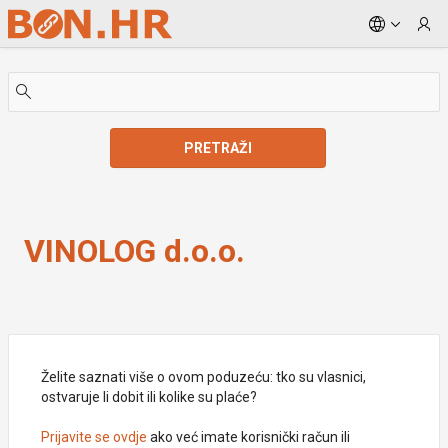
Skip to Main Content
PRETRAŽI
VINOLOG d.o.o.
VINOLOG d.o.o.
Želite saznati više o ovom poduzeću: tko su vlasnici,
ostvaruje li dobit ili kolike su plaće?
Prijavite se ovdje
ako već imate korisnički račun ili