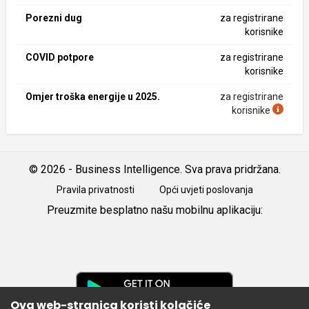
Porezni dug
za registrirane
korisnike
COVID potpore
za registrirane
korisnike
Omjer troška energije u 2025.
za registrirane
korisnike
© 2026 - Business Intelligence. Sva prava pridržana.
Pravila privatnosti
Opći uvjeti poslovanja
Preuzmite besplatno našu mobilnu aplikaciju:
Android
iOS
Google
Play
Ova web-stranica koristi kolačiće