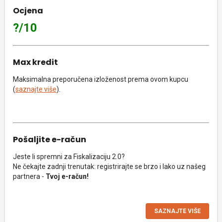
Ocjena
?/10
Max kredit
Maksimalna preporučena izloženost prema ovom kupcu
(
saznajte više
).
Pošaljite e-račun
Jeste li spremni za Fiskalizaciju 2.0?
Ne čekajte zadnji trenutak: registrirajte se brzo i lako uz našeg
partnera -
Tvoj e-račun!
SAZNAJTE VIŠE