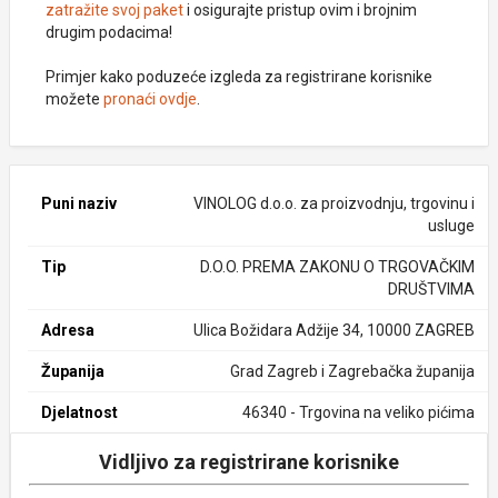
zatražite svoj paket
i osigurajte pristup ovim i brojnim
drugim podacima!
Primjer kako poduzeće izgleda za registrirane korisnike
možete
pronaći ovdje
.
Puni naziv
VINOLOG d.o.o. za proizvodnju, trgovinu i
usluge
Tip
D.O.O. PREMA ZAKONU O TRGOVAČKIM
DRUŠTVIMA
Adresa
Ulica Božidara Adžije 34, 10000 ZAGREB
Županija
Grad Zagreb i Zagrebačka županija
Djelatnost
46340 - Trgovina na veliko pićima
Vidljivo za registrirane korisnike