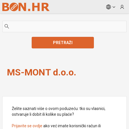
Skip to Main Content
PRETRAŽI
MS-MONT d.o.o.
MS-MONT d.o.o.
Želite saznati više o ovom poduzeću: tko su vlasnici,
ostvaruje li dobit ili kolike su plaće?
Prijavite se ovdje
ako već imate korisnički račun ili