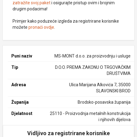
zatražite svoj paket
i osigurajte pristup ovim i brojnim
drugim podacima!
Primjer kako poduzeće izgleda za registrirane korisnike
možete
pronaći ovdje
.
Puni naziv
MS-MONT d.o.o. za proizvodnju i usluge
Tip
D.O.O. PREMA ZAKONU O TRGOVAČKIM
DRUŠTVIMA
Adresa
Ulica Marijana Alkovića 7, 35000
SLAVONSKI BROD
Županija
Brodsko-posavska županija
Djelatnost
25110 - Proizvodnja metalnih konstrukcija
i njihovih dijelova
Vidljivo za registrirane korisnike