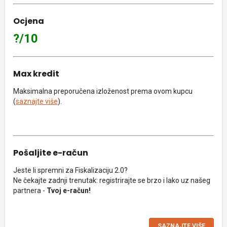
Ocjena
?/10
Max kredit
Maksimalna preporučena izloženost prema ovom kupcu
(
saznajte više
).
Pošaljite e-račun
Jeste li spremni za Fiskalizaciju 2.0?
Ne čekajte zadnji trenutak: registrirajte se brzo i lako uz našeg
partnera -
Tvoj e-račun!
SAZNAJTE VIŠE