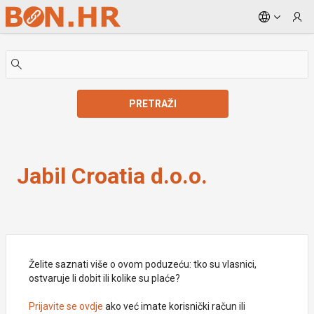
Skip to Main Content
PRETRAŽI
Jabil Croatia d.o.o.
Jabil Croatia d.o.o.
Želite saznati više o ovom poduzeću: tko su vlasnici,
ostvaruje li dobit ili kolike su plaće?
Prijavite se ovdje
ako već imate korisnički račun ili