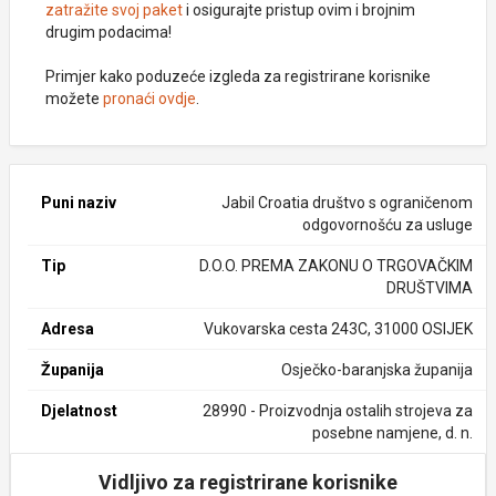
zatražite svoj paket
i osigurajte pristup ovim i brojnim
drugim podacima!
Primjer kako poduzeće izgleda za registrirane korisnike
možete
pronaći ovdje
.
Puni naziv
Jabil Croatia društvo s ograničenom
odgovornošću za usluge
Tip
D.O.O. PREMA ZAKONU O TRGOVAČKIM
DRUŠTVIMA
Adresa
Vukovarska cesta 243C, 31000 OSIJEK
Županija
Osječko-baranjska županija
Djelatnost
28990 - Proizvodnja ostalih strojeva za
posebne namjene, d. n.
Vidljivo za registrirane korisnike