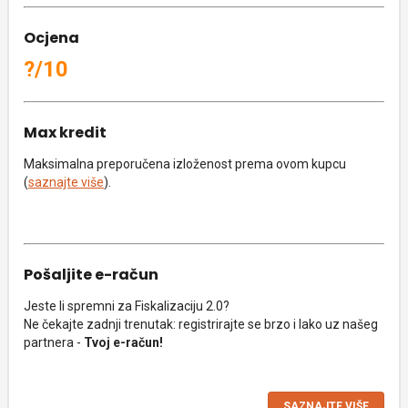
Ocjena
?/10
Max kredit
Maksimalna preporučena izloženost prema ovom kupcu
(
saznajte više
).
Pošaljite e-račun
Jeste li spremni za Fiskalizaciju 2.0?
Ne čekajte zadnji trenutak: registrirajte se brzo i lako uz našeg
partnera -
Tvoj e-račun!
SAZNAJTE VIŠE