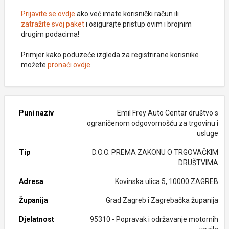
Prijavite se ovdje
ako već imate korisnički račun ili
zatražite svoj paket
i osigurajte pristup ovim i brojnim
drugim podacima!
Primjer kako poduzeće izgleda za registrirane korisnike
možete
pronaći ovdje
.
Puni naziv
Emil Frey Auto Centar društvo s
ograničenom odgovornošću za trgovinu i
usluge
Tip
D.O.O. PREMA ZAKONU O TRGOVAČKIM
DRUŠTVIMA
Adresa
Kovinska ulica 5, 10000 ZAGREB
Županija
Grad Zagreb i Zagrebačka županija
Djelatnost
95310 - Popravak i održavanje motornih