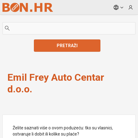
Skip to Main Content
PRETRAŽI
Emil Frey Auto Centar d.o.o.
Emil Frey Auto Centar
d.o.o.
Želite saznati više o ovom poduzeću: tko su vlasnici,
ostvaruje li dobit ili kolike su plaće?