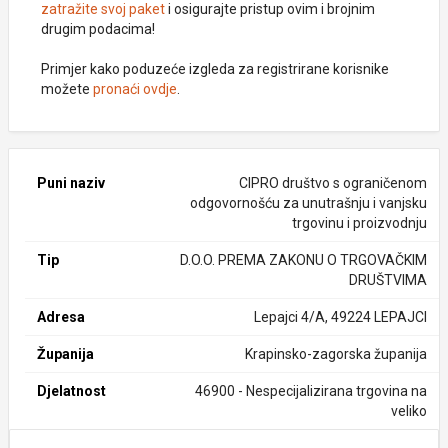
zatražite svoj paket
i osigurajte pristup ovim i brojnim
drugim podacima!
Primjer kako poduzeće izgleda za registrirane korisnike
možete
pronaći ovdje
.
Puni naziv
CIPRO društvo s ograničenom
odgovornošću za unutrašnju i vanjsku
trgovinu i proizvodnju
Tip
D.O.O. PREMA ZAKONU O TRGOVAČKIM
DRUŠTVIMA
Adresa
Lepajci 4/A, 49224 LEPAJCI
Županija
Krapinsko-zagorska županija
Djelatnost
46900 - Nespecijalizirana trgovina na
veliko