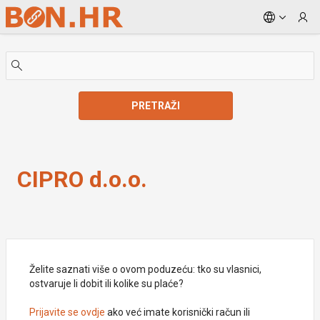
Skip to Main Content
PRETRAŽI
CIPRO d.o.o.
CIPRO d.o.o.
Želite saznati više o ovom poduzeću: tko su vlasnici,
ostvaruje li dobit ili kolike su plaće?
Prijavite se ovdje
ako već imate korisnički račun ili