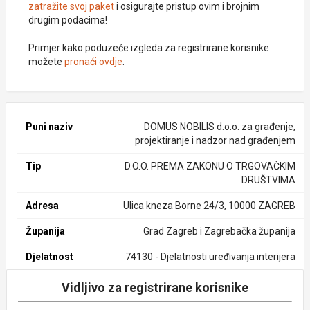
zatražite svoj paket
i osigurajte pristup ovim i brojnim
drugim podacima!
Primjer kako poduzeće izgleda za registrirane korisnike
možete
pronaći ovdje
.
Puni naziv
DOMUS NOBILIS d.o.o. za građenje,
projektiranje i nadzor nad građenjem
Tip
D.O.O. PREMA ZAKONU O TRGOVAČKIM
DRUŠTVIMA
Adresa
Ulica kneza Borne 24/3, 10000 ZAGREB
Županija
Grad Zagreb i Zagrebačka županija
Djelatnost
74130 - Djelatnosti uređivanja interijera
Vidljivo za registrirane korisnike