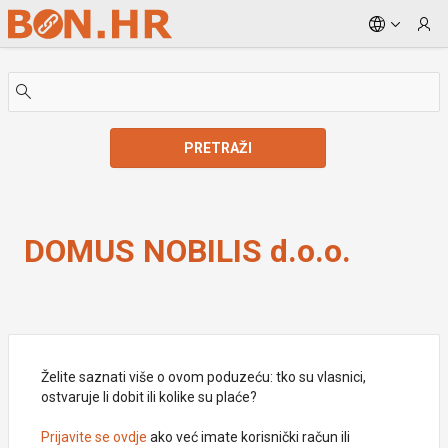
Skip to Main Content
PRETRAŽI
DOMUS NOBILIS d.o.o.
DOMUS NOBILIS d.o.o.
Želite saznati više o ovom poduzeću: tko su vlasnici,
ostvaruje li dobit ili kolike su plaće?
Prijavite se ovdje
ako već imate korisnički račun ili