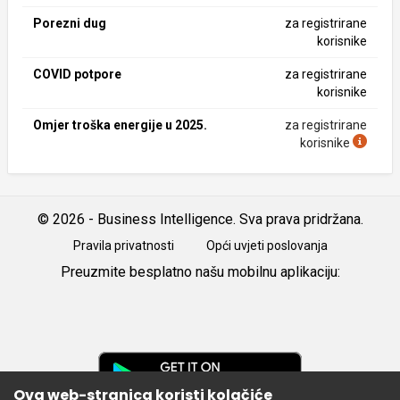
Porezni dug
za registrirane
korisnike
COVID potpore
za registrirane
korisnike
Omjer troška energije u 2025.
za registrirane
korisnike
© 2026 - Business Intelligence. Sva prava pridržana.
Pravila privatnosti
Opći uvjeti poslovanja
Preuzmite besplatno našu mobilnu aplikaciju:
Android
iOS
Google
Play
Ova web-stranica koristi kolačiće