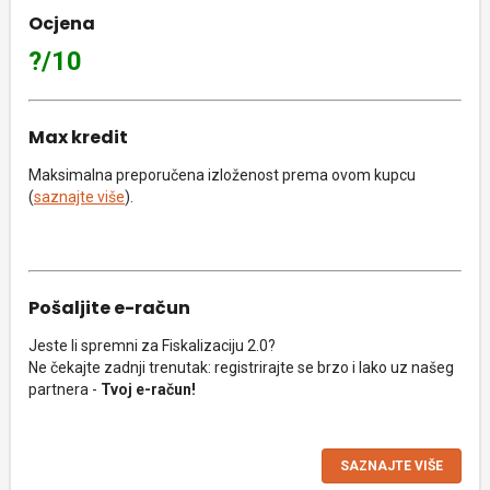
Ocjena
?/10
Max kredit
Maksimalna preporučena izloženost prema ovom kupcu
(
saznajte više
).
Pošaljite e-račun
Jeste li spremni za Fiskalizaciju 2.0?
Ne čekajte zadnji trenutak: registrirajte se brzo i lako uz našeg
partnera -
Tvoj e-račun!
SAZNAJTE VIŠE