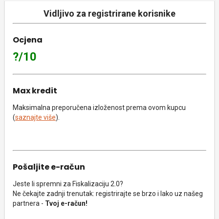
Vidljivo za registrirane korisnike
Ocjena
?/10
Max kredit
Maksimalna preporučena izloženost prema ovom kupcu
(
saznajte više
).
Pošaljite e-račun
Jeste li spremni za Fiskalizaciju 2.0?
Ne čekajte zadnji trenutak: registrirajte se brzo i lako uz našeg
partnera -
Tvoj e-račun!