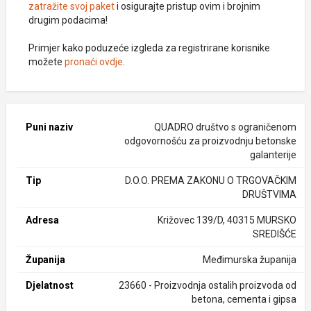
zatražite svoj paket
i osigurajte pristup ovim i brojnim
drugim podacima!
Primjer kako poduzeće izgleda za registrirane korisnike
možete
pronaći ovdje
.
Puni naziv
QUADRO društvo s ograničenom
odgovornošću za proizvodnju betonske
galanterije
Tip
D.O.O. PREMA ZAKONU O TRGOVAČKIM
DRUŠTVIMA
Adresa
Križovec 139/D, 40315 MURSKO
SREDIŠĆE
Županija
Međimurska županija
Djelatnost
23660 - Proizvodnja ostalih proizvoda od
betona, cementa i gipsa