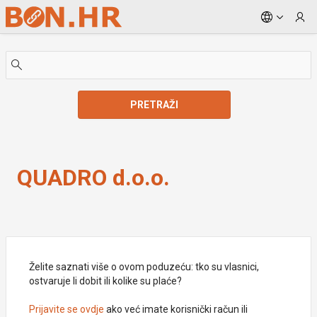
Skip to Main Content
PRETRAŽI
QUADRO d.o.o.
QUADRO d.o.o.
Želite saznati više o ovom poduzeću: tko su vlasnici,
ostvaruje li dobit ili kolike su plaće?
Prijavite se ovdje
ako već imate korisnički račun ili