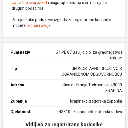
zatražite svoj paket
i osigurajte pristup ovim i brojnim
drugim podacima!
Primjer kako poduzeće izgleda za registrirane korisnike
možete
pronaći ovdje
.
Puni naziv
STIPE 87 Bau j.d.o.o. za graditeljstvo i
usluge
Tip
JEDNOSTAVNO DRUŠTVO S
OGRANIČENOM ODGOVORNOŠĆU
Adresa
Ulica dr. Franje Tuđmana 4, 49000
KRAPINA
Županija
Krapinsko-zagorska županija
Djelatnost
43310 - Fasadni i štukaturski radovi
Vidljivo za registrirane korisnike