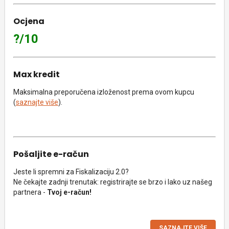
Ocjena
?/10
Max kredit
Maksimalna preporučena izloženost prema ovom kupcu
(
saznajte više
).
Pošaljite e-račun
Jeste li spremni za Fiskalizaciju 2.0?
Ne čekajte zadnji trenutak: registrirajte se brzo i lako uz našeg
partnera -
Tvoj e-račun!
SAZNAJTE VIŠE