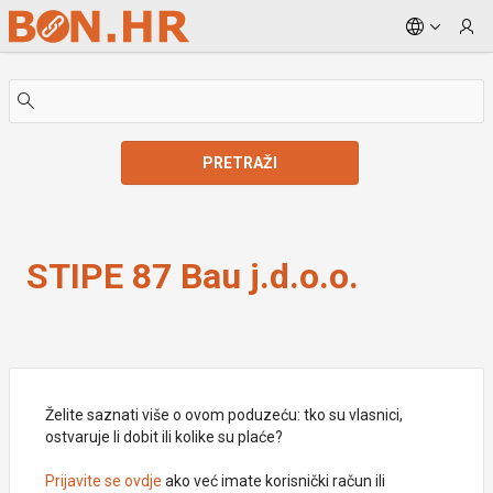
Skip to Main Content
PRETRAŽI
STIPE 87 Bau j.d.o.o.
STIPE 87 Bau j.d.o.o.
Želite saznati više o ovom poduzeću: tko su vlasnici,
ostvaruje li dobit ili kolike su plaće?
Prijavite se ovdje
ako već imate korisnički račun ili