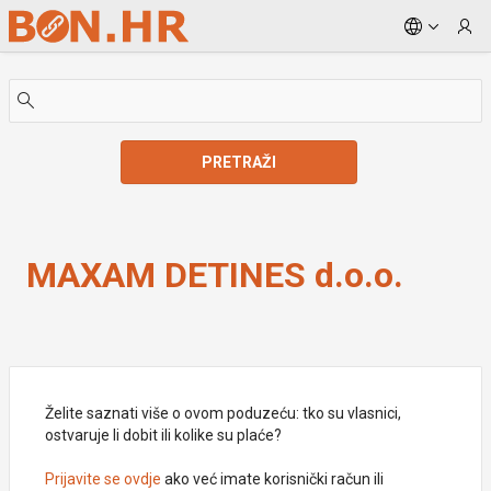
Skip to Main Content
PRETRAŽI
MAXAM DETINES d.o.o.
MAXAM DETINES d.o.o.
Želite saznati više o ovom poduzeću: tko su vlasnici,
ostvaruje li dobit ili kolike su plaće?
Prijavite se ovdje
ako već imate korisnički račun ili