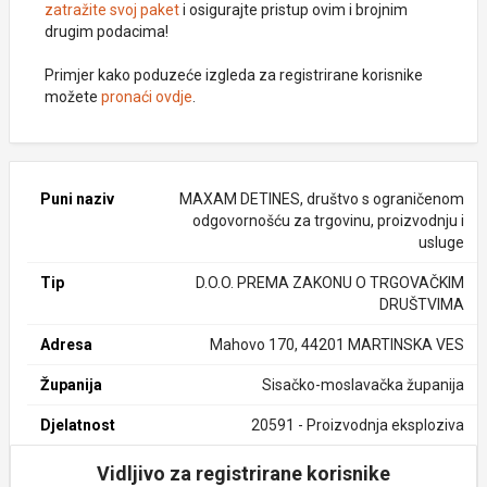
zatražite svoj paket
i osigurajte pristup ovim i brojnim
drugim podacima!
Primjer kako poduzeće izgleda za registrirane korisnike
možete
pronaći ovdje
.
Puni naziv
MAXAM DETINES, društvo s ograničenom
odgovornošću za trgovinu, proizvodnju i
usluge
Tip
D.O.O. PREMA ZAKONU O TRGOVAČKIM
DRUŠTVIMA
Adresa
Mahovo 170, 44201 MARTINSKA VES
Županija
Sisačko-moslavačka županija
Djelatnost
20591 - Proizvodnja eksploziva
Vidljivo za registrirane korisnike