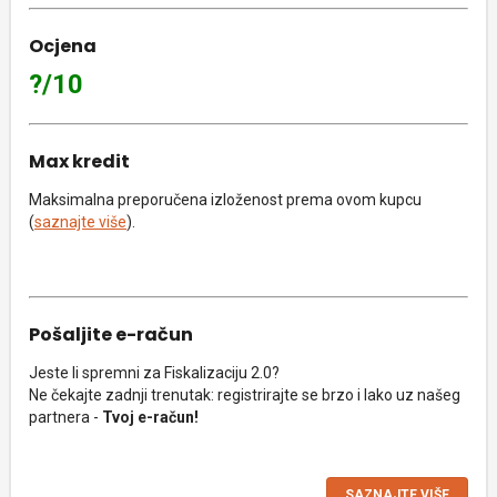
Ocjena
?/10
Max kredit
Maksimalna preporučena izloženost prema ovom kupcu
(
saznajte više
).
Pošaljite e-račun
Jeste li spremni za Fiskalizaciju 2.0?
Ne čekajte zadnji trenutak: registrirajte se brzo i lako uz našeg
partnera -
Tvoj e-račun!
SAZNAJTE VIŠE