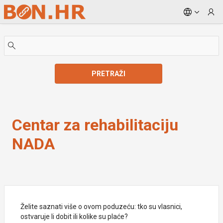
Skip to Main Content
PRETRAŽI
Centar za rehabilitaciju NADA
Centar za rehabilitaciju
NADA
Želite saznati više o ovom poduzeću: tko su vlasnici,
ostvaruje li dobit ili kolike su plaće?