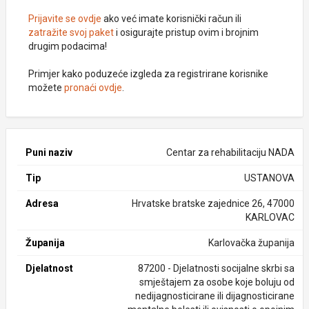
Prijavite se ovdje
ako već imate korisnički račun ili
zatražite svoj paket
i osigurajte pristup ovim i brojnim
drugim podacima!
Primjer kako poduzeće izgleda za registrirane korisnike
možete
pronaći ovdje
.
Puni naziv
Centar za rehabilitaciju NADA
Tip
USTANOVA
Adresa
Hrvatske bratske zajednice 26, 47000
KARLOVAC
Županija
Karlovačka županija
Djelatnost
87200 - Djelatnosti socijalne skrbi sa
smještajem za osobe koje boluju od
nedijagnosticirane ili dijagnosticirane