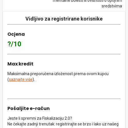
mentalne bolesti ili ovisnosti o opojnim
sredstvima
Vidljivo za registrirane korisnike
Ocjena
?/10
Max kredit
Maksimalna preporučena izloženost prema ovom kupcu
(
saznajte više
).
Pošaljite e-račun
Jeste li spremni za Fiskalizaciju 2.0?
Ne čekajte zadnji trenutak: registrirajte se brzo i lako uz našeg