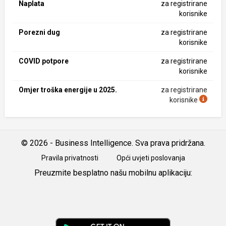
Naplata
za registrirane
korisnike
Porezni dug
za registrirane
korisnike
COVID potpore
za registrirane
korisnike
Omjer troška energije u 2025.
za registrirane
korisnike
© 2026 - Business Intelligence. Sva prava pridržana.
Pravila privatnosti
Opći uvjeti poslovanja
Preuzmite besplatno našu mobilnu aplikaciju:
Android
iOS
Google