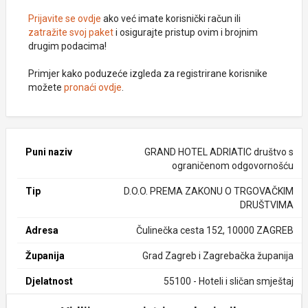
Prijavite se ovdje
ako već imate korisnički račun ili
zatražite svoj paket
i osigurajte pristup ovim i brojnim
drugim podacima!
Primjer kako poduzeće izgleda za registrirane korisnike
možete
pronaći ovdje
.
Puni naziv
GRAND HOTEL ADRIATIC društvo s
ograničenom odgovornošću
Tip
D.O.O. PREMA ZAKONU O TRGOVAČKIM
DRUŠTVIMA
Adresa
Čulinečka cesta 152, 10000 ZAGREB
Županija
Grad Zagreb i Zagrebačka županija
Djelatnost
55100 - Hoteli i sličan smještaj