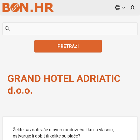
Skip to Main Content
PRETRAŽI
GRAND HOTEL ADRIATIC d.o.o.
GRAND HOTEL ADRIATIC
d.o.o.
Želite saznati više o ovom poduzeću: tko su vlasnici,
ostvaruje li dobit ili kolike su plaće?