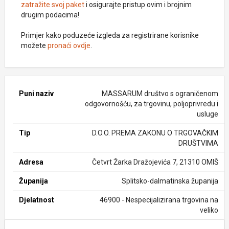
zatražite svoj paket
i osigurajte pristup ovim i brojnim
drugim podacima!
Primjer kako poduzeće izgleda za registrirane korisnike
možete
pronaći ovdje
.
Puni naziv
MASSARUM društvo s ograničenom
odgovornošću, za trgovinu, poljoprivredu i
usluge
Tip
D.O.O. PREMA ZAKONU O TRGOVAČKIM
DRUŠTVIMA
Adresa
Četvrt Žarka Dražojevića 7, 21310 OMIŠ
Županija
Splitsko-dalmatinska županija
Djelatnost
46900 - Nespecijalizirana trgovina na
veliko