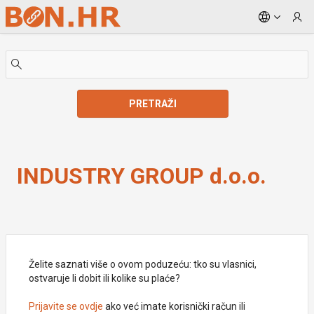
Skip to Main Content
PRETRAŽI
INDUSTRY GROUP d.o.o.
INDUSTRY GROUP d.o.o.
Želite saznati više o ovom poduzeću: tko su vlasnici,
ostvaruje li dobit ili kolike su plaće?
Prijavite se ovdje
ako već imate korisnički račun ili