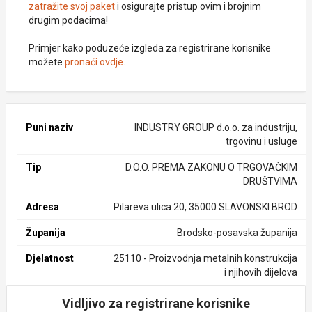
zatražite svoj paket
i osigurajte pristup ovim i brojnim
drugim podacima!
Primjer kako poduzeće izgleda za registrirane korisnike
možete
pronaći ovdje
.
Puni naziv
INDUSTRY GROUP d.o.o. za industriju,
trgovinu i usluge
Tip
D.O.O. PREMA ZAKONU O TRGOVAČKIM
DRUŠTVIMA
Adresa
Pilareva ulica 20, 35000 SLAVONSKI BROD
Županija
Brodsko-posavska županija
Djelatnost
25110 - Proizvodnja metalnih konstrukcija
i njihovih dijelova
Vidljivo za registrirane korisnike