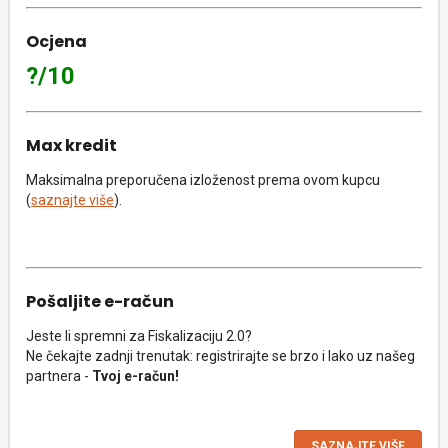
Ocjena
?/10
Max kredit
Maksimalna preporučena izloženost prema ovom kupcu
(
saznajte više
).
Pošaljite e-račun
Jeste li spremni za Fiskalizaciju 2.0?
Ne čekajte zadnji trenutak: registrirajte se brzo i lako uz našeg
partnera -
Tvoj e-račun!
SAZNAJTE VIŠE