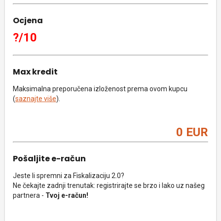
Ocjena
?/10
Max kredit
Maksimalna preporučena izloženost prema ovom kupcu
(
saznajte više
).
0 EUR
Pošaljite e-račun
Jeste li spremni za Fiskalizaciju 2.0?
Ne čekajte zadnji trenutak: registrirajte se brzo i lako uz našeg
partnera -
Tvoj e-račun!