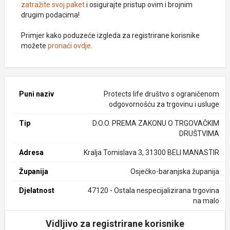
zatražite svoj paket
i osigurajte pristup ovim i brojnim
drugim podacima!
Primjer kako poduzeće izgleda za registrirane korisnike
možete
pronaći ovdje
.
Puni naziv
Protects life društvo s ograničenom
odgovornošću za trgovinu i usluge
Tip
D.O.O. PREMA ZAKONU O TRGOVAČKIM
DRUŠTVIMA
Adresa
Kralja Tomislava 3, 31300 BELI MANASTIR
Županija
Osječko-baranjska županija
Djelatnost
47120 - Ostala nespecijalizirana trgovina
na malo
Vidljivo za registrirane korisnike