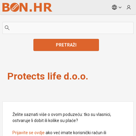
Skip to Main Content
PRETRAŽI
Protects life d.o.o.
Protects life d.o.o.
Želite saznati više o ovom poduzeću: tko su vlasnici,
ostvaruje li dobit ili kolike su plaće?
Prijavite se ovdje
ako već imate korisnički račun ili