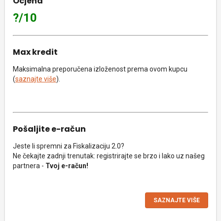
Ocjena
?/10
Max kredit
Maksimalna preporučena izloženost prema ovom kupcu
(
saznajte više
).
Pošaljite e-račun
Jeste li spremni za Fiskalizaciju 2.0?
Ne čekajte zadnji trenutak: registrirajte se brzo i lako uz našeg
partnera -
Tvoj e-račun!
SAZNAJTE VIŠE