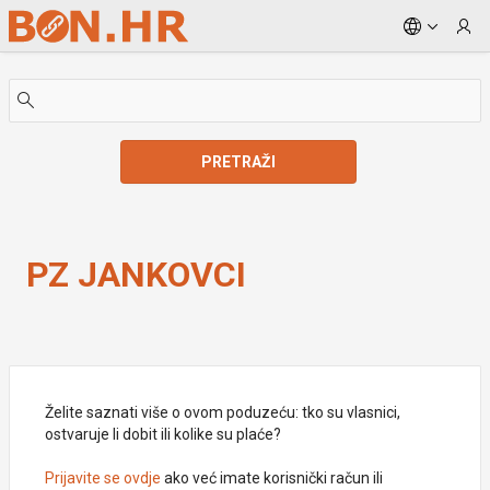
Skip to Main Content
PRETRAŽI
PZ JANKOVCI
PZ JANKOVCI
Želite saznati više o ovom poduzeću: tko su vlasnici,
ostvaruje li dobit ili kolike su plaće?
Prijavite se ovdje
ako već imate korisnički račun ili