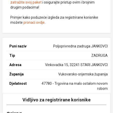
zatražite svoj paket
i osigurajte pristup ovim i brojnim
drugim podacima!
Primjer kako poduzeće izgleda za registrirane korisnike
možete
pronaći ovdje
.
Puni naziv
Poljoprivredna zadruga JANKOVCI
Tip
ZADRUGA
Adresa
Vinkovačka 15, 32241 STARI JANKOVCI
Županija
Vukovarsko-srijemska županija
Djelatnost
47780 - Trgovina na malo ostalom novom
robom
Vidljivo za registrirane korisnike