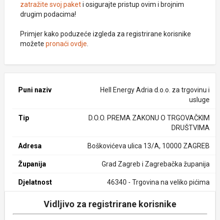
zatražite svoj paket
i osigurajte pristup ovim i brojnim
drugim podacima!
Primjer kako poduzeće izgleda za registrirane korisnike
možete
pronaći ovdje
.
Puni naziv
Hell Energy Adria d.o.o. za trgovinu i
usluge
Tip
D.O.O. PREMA ZAKONU O TRGOVAČKIM
DRUŠTVIMA
Adresa
Boškovićeva ulica 13/A, 10000 ZAGREB
Županija
Grad Zagreb i Zagrebačka županija
Djelatnost
46340 - Trgovina na veliko pićima
Vidljivo za registrirane korisnike