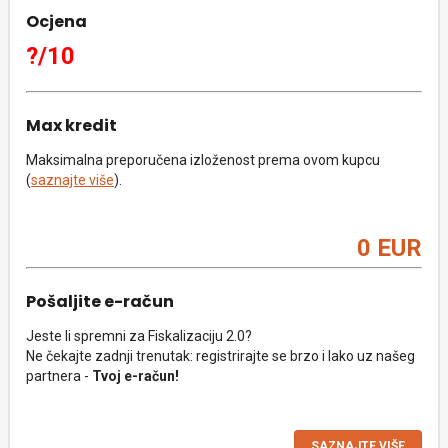
Ocjena
?/10
Max kredit
Maksimalna preporučena izloženost prema ovom kupcu
(
saznajte više
).
0 EUR
Pošaljite e-račun
Jeste li spremni za Fiskalizaciju 2.0?
Ne čekajte zadnji trenutak: registrirajte se brzo i lako uz našeg
partnera -
Tvoj e-račun!
SAZNAJTE VIŠE