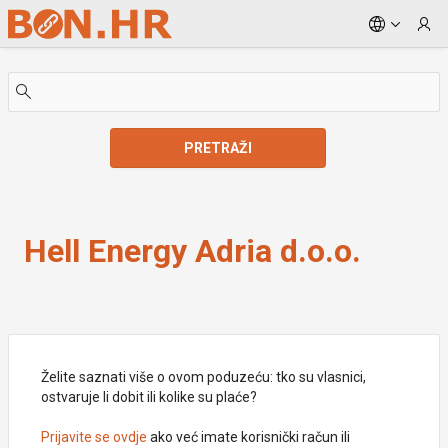
Skip to Main Content
PRETRAŽI
Hell Energy Adria d.o.o.
Hell Energy Adria d.o.o.
Želite saznati više o ovom poduzeću: tko su vlasnici,
ostvaruje li dobit ili kolike su plaće?
Prijavite se ovdje
ako već imate korisnički račun ili