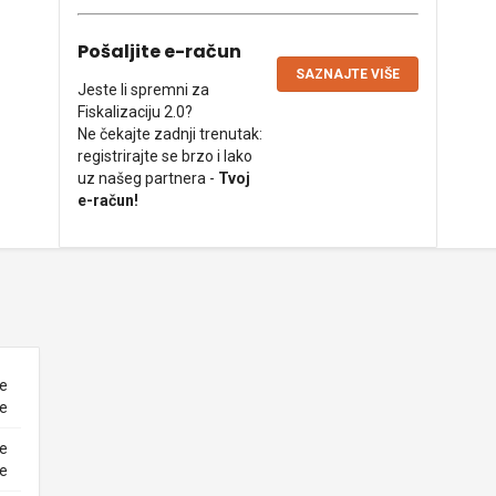
Pošaljite e-račun
SAZNAJTE VIŠE
Jeste li spremni za
Fiskalizaciju 2.0?
Ne čekajte zadnji trenutak:
registrirajte se brzo i lako
uz našeg partnera -
Tvoj
e-račun!
ne
ke
ne
ke