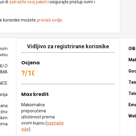
un ili
zatražite svoj paket
i osigurajte pristup ovim i
ne korisnike možete
pronaći ovdje
.
Vidljivo za registrirane korisnike
enom
OIB
vinu
Mat
Ocjena
NU O
God
?/10
IMA
Tem
NICE
Max kredit
Tel
nija
Maksimalna
Ema
rana
preporučena
ežno
We
izloženost prema
skim
ovom kupcu (
saznajte
dima
više
).