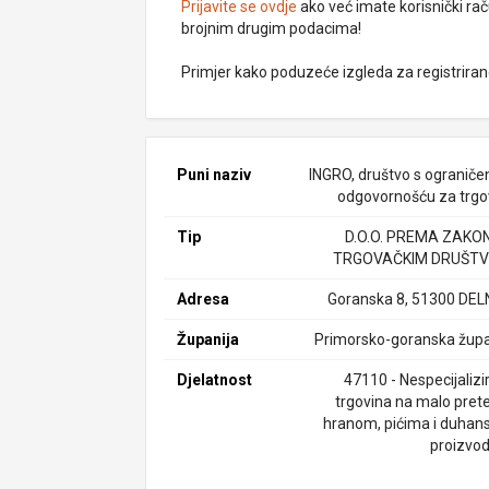
Prijavite se ovdje
ako već imate korisnički rač
brojnim drugim podacima!
Primjer kako poduzeće izgleda za registrira
Puni naziv
INGRO, društvo s ogranič
odgovornošću za trgo
Tip
D.O.O. PREMA ZAKO
TRGOVAČKIM DRUŠTV
Adresa
Goranska 8, 51300 DEL
Županija
Primorsko-goranska župa
Djelatnost
47110 - Nespecijalizi
trgovina na malo pret
hranom, pićima i duhan
proizvo