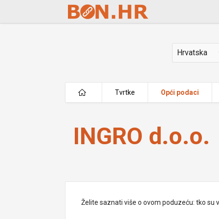
Skip to Main Content
Država
Tvrtke
Opći podaci
INGRO d.o.o.
INGRO d.o.o.
Želite saznati više o ovom poduzeću: tko su vlas