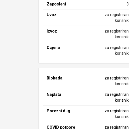
Zaposleni
3
Uvoz
za registrira
korisni
Izvoz
za registrira
korisni
Ocjena
za registrira
korisni
Blokada
za registrira
korisni
Naplata
za registrira
korisni
Porezni dug
za registrira
korisni
COVID potpore
za registrira