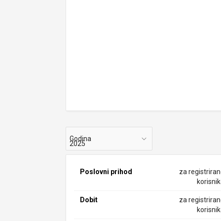
Godina
Poslovni prihod
za registrira
korisni
Dobit
za registrira
korisni