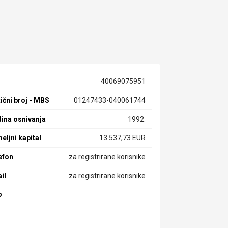
40069075951
ični broj - MBS
01247433-040061744
ina osnivanja
1992.
eljni kapital
13.537,73 EUR
efon
za registrirane korisnike
il
za registrirane korisnike
b