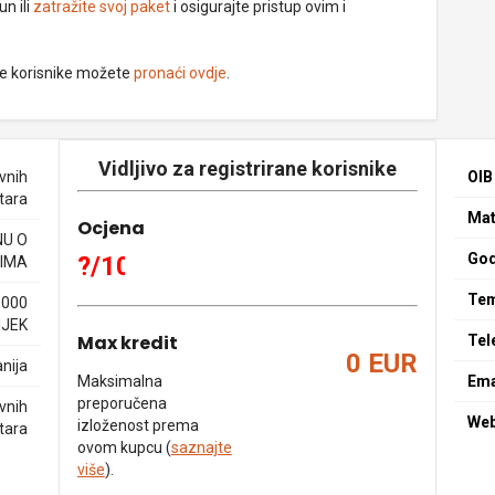
un ili
zatražite svoj paket
i osigurajte pristup ovim i
ne korisnike možete
pronaći ovdje
.
Vidljivo za registrirane korisnike
vnih
OIB
tara
Mat
Ocjena
NU O
God
?/10
IMA
Tem
1000
IJEK
Max kredit
Tel
0 EUR
nija
Maksimalna
Ema
preporučena
vnih
We
izloženost prema
tara
ovom kupcu (
saznajte
više
).