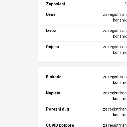
Zaposleni
3
Uvoz
za registrira
korisni
Izvoz
za registrira
korisni
Ocjena
za registrira
korisni
Blokada
za registrira
korisni
Naplata
za registrira
korisni
Porezni dug
za registrira
korisni
COVID potpore
za registrira