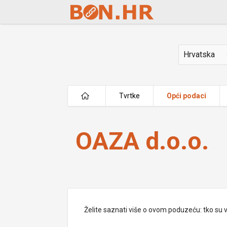
Skip to Main Content
Država
Tvrtke
Opći podaci
OAZA d.o.o.
OAZA d.o.o.
Želite saznati više o ovom poduzeću: tko su vlas