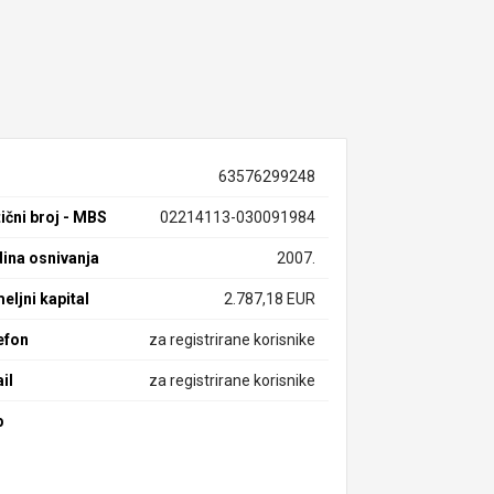
63576299248
ični broj - MBS
02214113-030091984
ina osnivanja
2007.
eljni kapital
2.787,18 EUR
efon
za registrirane korisnike
il
za registrirane korisnike
b