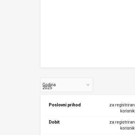
Godina
Poslovni prihod
za registrira
korisni
Dobit
za registrira
korisni