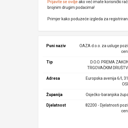
Prijavite se ovdje
ako već imate korisnički rač
brojnim drugim podacima!
Primjer kako poduzeće izgleda za registrira
Puni naziv
OAZA d.o.o. za usluge pozi
cen
Tip
D.O.O. PREMA ZAKO
TRGOVAČKIM DRUŠTV
Adresa
Europska avenija 6/I, 3
OS
Županija
Osječko-baranjska župa
Djelatnost
82200 - Djelatnosti pozi
cen