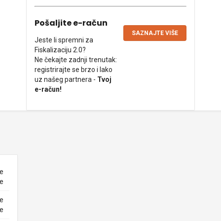
Pošaljite e-račun
SAZNAJTE VIŠE
Jeste li spremni za
Fiskalizaciju 2.0?
Ne čekajte zadnji trenutak:
registrirajte se brzo i lako
uz našeg partnera -
Tvoj
e-račun!
ne
ke
ne
ke