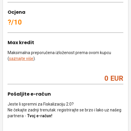
Ocjena
?/10
Max kredit
Maksimalna preporučena izloženost prema ovom kupcu
(
saznajte više
).
0 EUR
Pošaljite e-račun
Jeste li spremni za Fiskalizaciju 2.0?
Ne čekajte zadnji trenutak: registrirajte se brzo i lako uz našeg
partnera -
Tvoj e-račun!