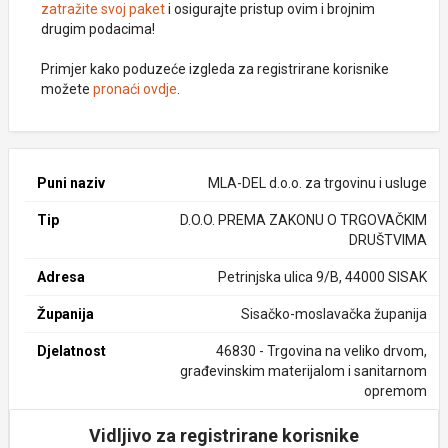
zatražite svoj paket
i osigurajte pristup ovim i brojnim
drugim podacima!
Primjer kako poduzeće izgleda za registrirane korisnike
možete
pronaći ovdje
.
Puni naziv
MLA-DEL d.o.o. za trgovinu i usluge
Tip
D.O.O. PREMA ZAKONU O TRGOVAČKIM
DRUŠTVIMA
Adresa
Petrinjska ulica 9/B, 44000 SISAK
Županija
Sisačko-moslavačka županija
Djelatnost
46830 - Trgovina na veliko drvom,
građevinskim materijalom i sanitarnom
opremom
Vidljivo za registrirane korisnike