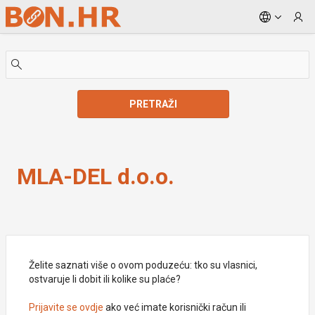
Skip to Main Content
PRETRAŽI
MLA-DEL d.o.o.
MLA-DEL d.o.o.
Želite saznati više o ovom poduzeću: tko su vlasnici,
ostvaruje li dobit ili kolike su plaće?
Prijavite se ovdje
ako već imate korisnički račun ili