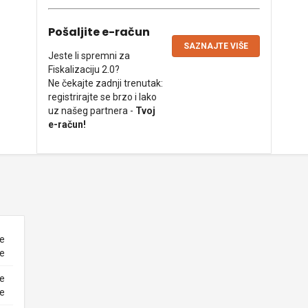
Pošaljite e-račun
SAZNAJTE VIŠE
Jeste li spremni za
Fiskalizaciju 2.0?
Ne čekajte zadnji trenutak:
registrirajte se brzo i lako
uz našeg partnera -
Tvoj
e-račun!
ne
ke
ne
ke