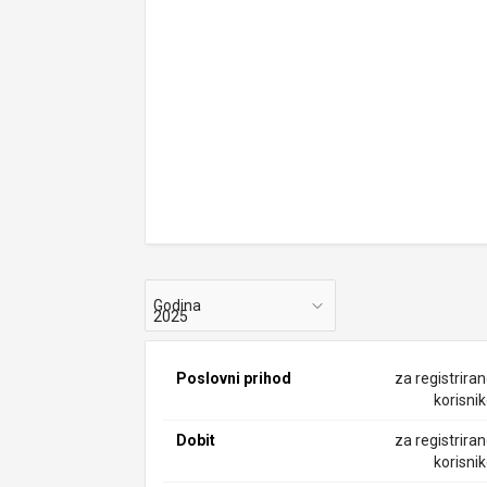
Godina
Poslovni prihod
za registrira
korisni
Dobit
za registrira
korisni