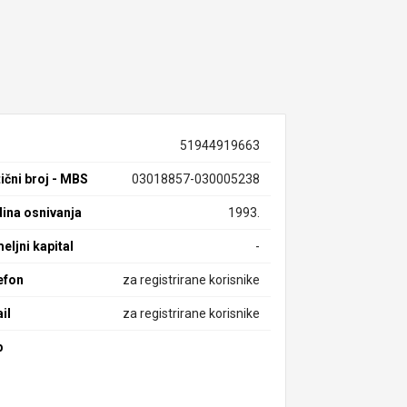
51944919663
ični broj - MBS
03018857-030005238
ina osnivanja
1993.
eljni kapital
-
efon
za registrirane korisnike
il
za registrirane korisnike
b