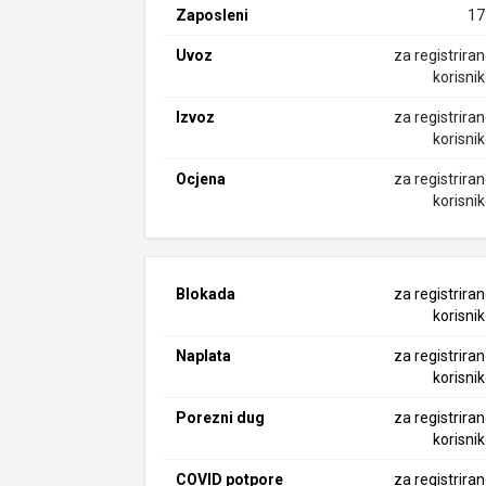
Zaposleni
17
Uvoz
za registrira
korisni
Izvoz
za registrira
korisni
Ocjena
za registrira
korisni
Blokada
za registrira
korisni
Naplata
za registrira
korisni
Porezni dug
za registrira
korisni
COVID potpore
za registrira