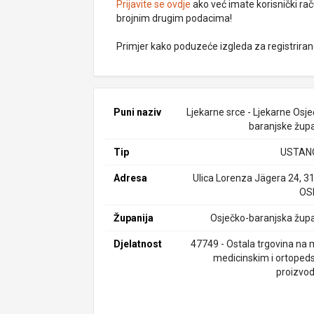
Prijavite se ovdje
ako već imate korisnički rač
brojnim drugim podacima!
Primjer kako poduzeće izgleda za registrira
Puni naziv
Ljekarne srce - Ljekarne Osje
baranjske župa
Tip
USTAN
Adresa
Ulica Lorenza Jägera 24, 3
OS
Županija
Osječko-baranjska župa
Djelatnost
47749 - Ostala trgovina na 
medicinskim i ortoped
proizvo