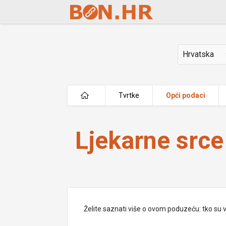
Skip to Main Content
Država
Tvrtke
Opći podaci
Ljekarne srce
Ljekarne srce
Želite saznati više o ovom poduzeću: tko su vlas