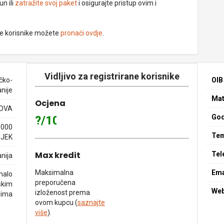
un ili
zatražite svoj paket
i osigurajte pristup ovim i
ne korisnike možete
pronaći ovdje
.
Vidljivo za registrirane korisnike
čko-
OIB
nije
Mat
Ocjena
OVA
God
?/10
1000
Tem
IJEK
Max kredit
Tel
nija
Maksimalna
Ema
malo
preporučena
skim
We
izloženost prema
dima
ovom kupcu (
saznajte
više
).