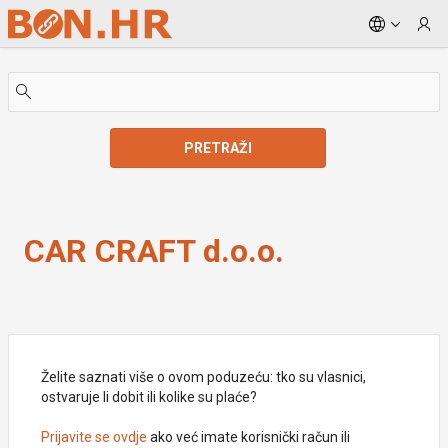
Skip to Main Content
PRETRAŽI
CAR CRAFT d.o.o.
CAR CRAFT d.o.o.
Želite saznati više o ovom poduzeću: tko su vlasnici,
ostvaruje li dobit ili kolike su plaće?
Prijavite se ovdje
ako već imate korisnički račun ili