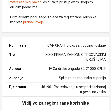
zatražite svoj paket
i osigurajte pristup ovim i brojnim
drugim podacima!
Primjer kako poduzeće izgleda za registrirane korisnike
možete
pronaći ovdje
.
Puni naziv
CAR CRAFT d.o.o. za trgovinu i usluge
Tip
D.O.O. PREMA ZAKONU O TRGOVAČKIM
DRUŠTVIMA
Adresa
IV Gardijske brigade 30, 21000 SPLIT
Županija
Splitsko-dalmatinska županija
Djelatnost
46190 - Posredovanje u nespecijaliziranoj
trgovini na veliko
Vidljivo za registrirane korisnike