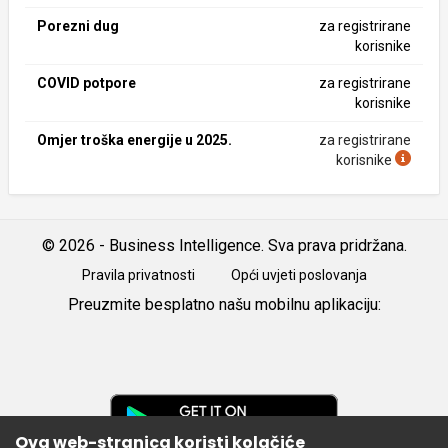
Porezni dug
za registrirane
korisnike
COVID potpore
za registrirane
korisnike
Omjer troška energije u 2025.
za registrirane
korisnike
© 2026 - Business Intelligence. Sva prava pridržana.
Pravila privatnosti
Opći uvjeti poslovanja
Preuzmite besplatno našu mobilnu aplikaciju:
Android
iOS
Google
Play
Ova web-stranica koristi kolačiće