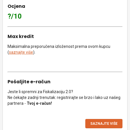
Ocjena
?/10
Max kredit
Maksimalna preporučena izloženost prema ovom kupcu
(
saznajte više
).
Pošaljite e-račun
Jeste li spremni za Fiskalizaciju 2.0?
Ne čekajte zadnji trenutak: registrirajte se brzo i lako uz našeg
partnera -
Tvoj e-račun!
SAZNAJTE VIŠE