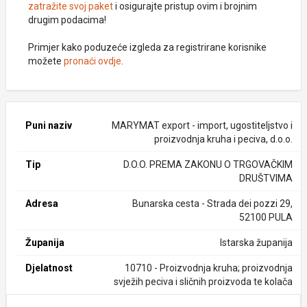
zatražite svoj paket
i osigurajte pristup ovim i brojnim
drugim podacima!
Primjer kako poduzeće izgleda za registrirane korisnike
možete
pronaći ovdje
.
Puni naziv
MARYMAT export - import, ugostiteljstvo i
proizvodnja kruha i peciva, d.o.o.
Tip
D.O.O. PREMA ZAKONU O TRGOVAČKIM
DRUŠTVIMA
Adresa
Bunarska cesta - Strada dei pozzi 29,
52100 PULA
Županija
Istarska županija
Djelatnost
10710 - Proizvodnja kruha; proizvodnja
svježih peciva i sličnih proizvoda te kolača