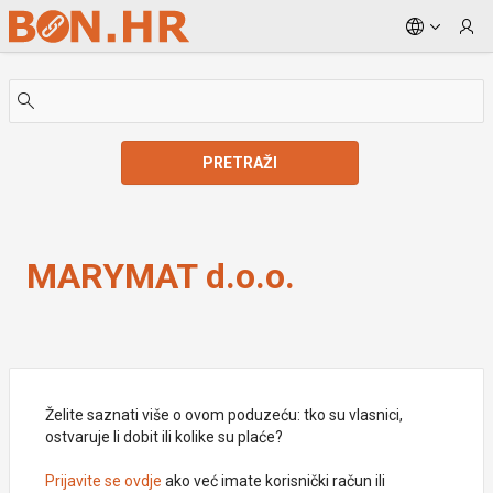
Skip to Main Content
PRETRAŽI
MARYMAT d.o.o.
MARYMAT d.o.o.
Želite saznati više o ovom poduzeću: tko su vlasnici,
ostvaruje li dobit ili kolike su plaće?
Prijavite se ovdje
ako već imate korisnički račun ili