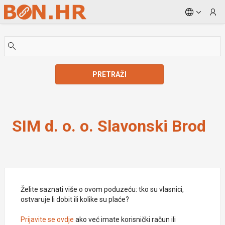
Skip to Main Content
PRETRAŽI
SIM d. o. o. Slavonski Brod
SIM d. o. o. Slavonski Brod
Želite saznati više o ovom poduzeću: tko su vlasnici,
ostvaruje li dobit ili kolike su plaće?
Prijavite se ovdje
ako već imate korisnički račun ili