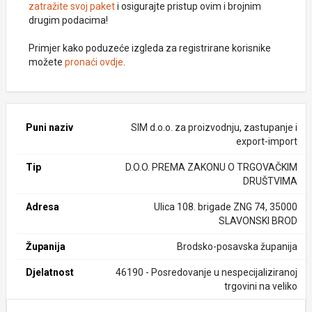
zatražite svoj paket
i osigurajte pristup ovim i brojnim
drugim podacima!
Primjer kako poduzeće izgleda za registrirane korisnike
možete
pronaći ovdje
.
Puni naziv
SIM d.o.o. za proizvodnju, zastupanje i
export-import
Tip
D.O.O. PREMA ZAKONU O TRGOVAČKIM
DRUŠTVIMA
Adresa
Ulica 108. brigade ZNG 74, 35000
SLAVONSKI BROD
Županija
Brodsko-posavska županija
Djelatnost
46190 - Posredovanje u nespecijaliziranoj
trgovini na veliko