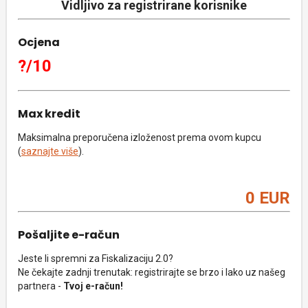
Vidljivo za registrirane korisnike
Ocjena
?/10
Max kredit
Maksimalna preporučena izloženost prema ovom kupcu
(
saznajte više
).
0 EUR
Pošaljite e-račun
Jeste li spremni za Fiskalizaciju 2.0?
Ne čekajte zadnji trenutak: registrirajte se brzo i lako uz našeg
partnera -
Tvoj e-račun!