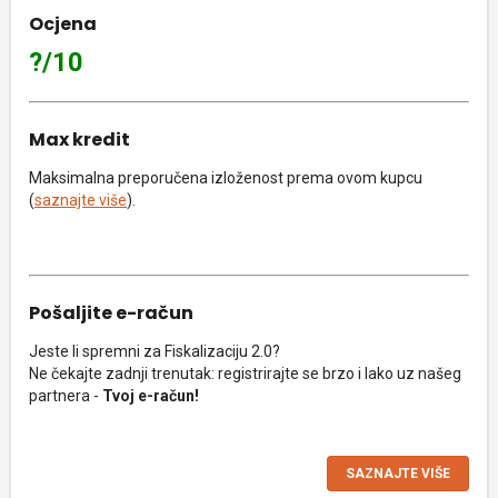
Ocjena
?/10
Max kredit
Maksimalna preporučena izloženost prema ovom kupcu
(
saznajte više
).
Pošaljite e-račun
Jeste li spremni za Fiskalizaciju 2.0?
Ne čekajte zadnji trenutak: registrirajte se brzo i lako uz našeg
partnera -
Tvoj e-račun!
SAZNAJTE VIŠE