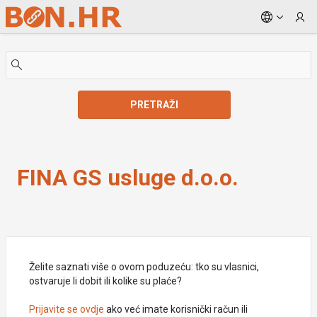
Skip to Main Content
PRETRAŽI
FINA GS usluge d.o.o.
FINA GS usluge d.o.o.
Želite saznati više o ovom poduzeću: tko su vlasnici,
ostvaruje li dobit ili kolike su plaće?
Prijavite se ovdje
ako već imate korisnički račun ili