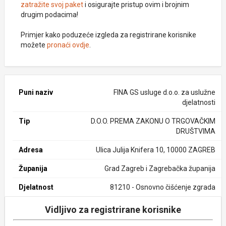
zatražite svoj paket
i osigurajte pristup ovim i brojnim
drugim podacima!
Primjer kako poduzeće izgleda za registrirane korisnike
možete
pronaći ovdje
.
Puni naziv
FINA GS usluge d.o.o. za uslužne
djelatnosti
Tip
D.O.O. PREMA ZAKONU O TRGOVAČKIM
DRUŠTVIMA
Adresa
Ulica Julija Knifera 10, 10000 ZAGREB
Županija
Grad Zagreb i Zagrebačka županija
Djelatnost
81210 - Osnovno čišćenje zgrada
Vidljivo za registrirane korisnike