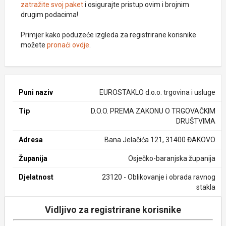
zatražite svoj paket
i osigurajte pristup ovim i brojnim
drugim podacima!
Primjer kako poduzeće izgleda za registrirane korisnike
možete
pronaći ovdje
.
Puni naziv
EUROSTAKLO d.o.o. trgovina i usluge
Tip
D.O.O. PREMA ZAKONU O TRGOVAČKIM
DRUŠTVIMA
Adresa
Bana Jelačića 121, 31400 ĐAKOVO
Županija
Osječko-baranjska županija
Djelatnost
23120 - Oblikovanje i obrada ravnog
stakla
Vidljivo za registrirane korisnike