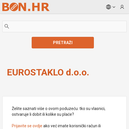
Skip to Main Content
PRETRAŽI
EUROSTAKLO d.o.o.
EUROSTAKLO d.o.o.
Želite saznati više o ovom poduzeću: tko su vlasnici,
ostvaruje li dobit ili kolike su plaće?
Prijavite se ovdje
ako već imate korisnički račun ili