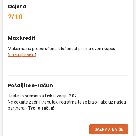
Ocjena
?/10
Max kredit
Maksimalna preporučena izloženost prema ovom kupcu
(
saznajte više
).
Pošaljite e-račun
Jeste li spremni za Fiskalizaciju 2.0?
Ne čekajte zadnji trenutak: registrirajte se brzo i lako uz našeg
partnera -
Tvoj e-račun!
SAZNAJTE VIŠE