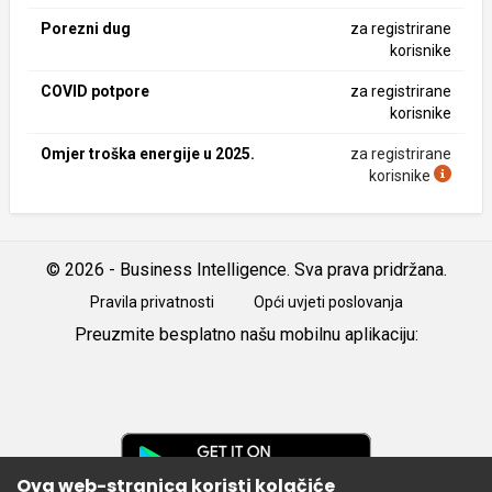
Porezni dug
za registrirane
korisnike
COVID potpore
za registrirane
korisnike
Omjer troška energije u 2025.
za registrirane
korisnike
© 2026 - Business Intelligence. Sva prava pridržana.
Pravila privatnosti
Opći uvjeti poslovanja
Preuzmite besplatno našu mobilnu aplikaciju:
Android
iOS
Google
Play
Ova web-stranica koristi kolačiće