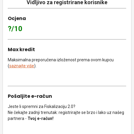
Vidljivo za registrirane korisnike
Ocjena
?/10
Max kredit
Maksimalna preporučena izloženost prema ovom kupcu
(
saznajte više
).
Pošaljite e-račun
Jeste li spremni za Fiskalizaciju 2.0?
Ne čekajte zadnji trenutak: registrirajte se brzo i lako uz našeg
partnera -
Tvoj e-račun!