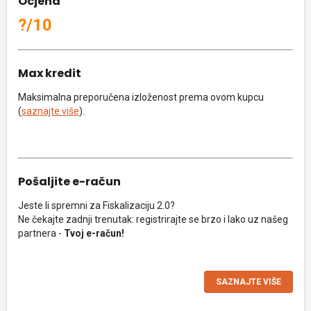
Ocjena
?/10
Max kredit
Maksimalna preporučena izloženost prema ovom kupcu
(
saznajte više
).
Pošaljite e-račun
Jeste li spremni za Fiskalizaciju 2.0?
Ne čekajte zadnji trenutak: registrirajte se brzo i lako uz našeg
partnera -
Tvoj e-račun!
SAZNAJTE VIŠE