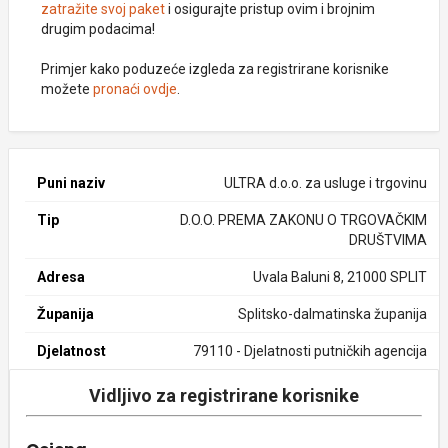
zatražite svoj paket
i osigurajte pristup ovim i brojnim
drugim podacima!
Primjer kako poduzeće izgleda za registrirane korisnike
možete
pronaći ovdje
.
Puni naziv
ULTRA d.o.o. za usluge i trgovinu
Tip
D.O.O. PREMA ZAKONU O TRGOVAČKIM
DRUŠTVIMA
Adresa
Uvala Baluni 8, 21000 SPLIT
Županija
Splitsko-dalmatinska županija
Djelatnost
79110 - Djelatnosti putničkih agencija
Vidljivo za registrirane korisnike