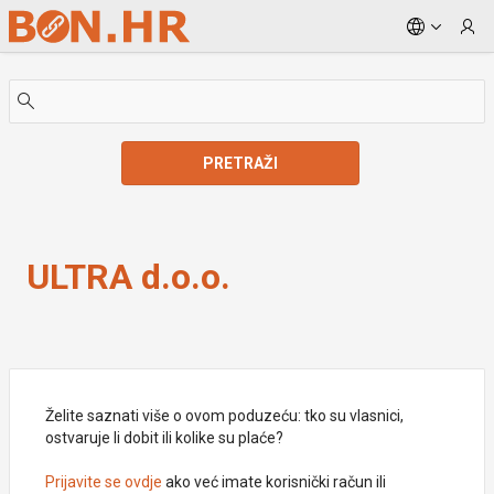
Skip to Main Content
PRETRAŽI
ULTRA d.o.o.
ULTRA d.o.o.
Želite saznati više o ovom poduzeću: tko su vlasnici,
ostvaruje li dobit ili kolike su plaće?
Prijavite se ovdje
ako već imate korisnički račun ili