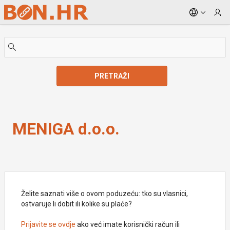
Skip to Main Content
PRETRAŽI
MENIGA d.o.o.
MENIGA d.o.o.
Želite saznati više o ovom poduzeću: tko su vlasnici,
ostvaruje li dobit ili kolike su plaće?
Prijavite se ovdje
ako već imate korisnički račun ili