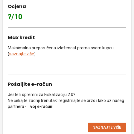
Ocjena
?/10
Max kredit
Maksimalna preporučena izloženost prema ovom kupcu
(
saznajte više
).
Pošaljite e-račun
Jeste li spremni za Fiskalizaciju 2.0?
Ne čekajte zadnji trenutak: registrirajte se brzo i lako uz našeg
partnera -
Tvoj e-račun!
SAZNAJTE VIŠE