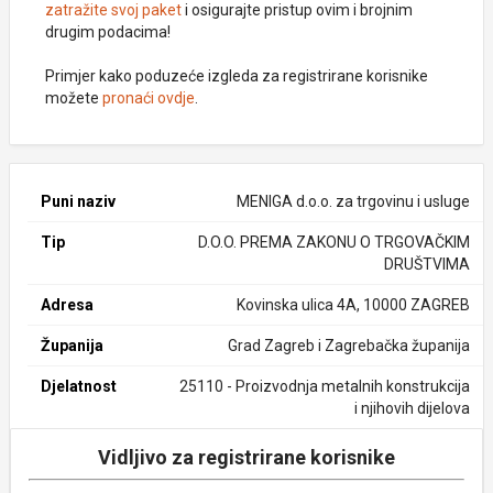
zatražite svoj paket
i osigurajte pristup ovim i brojnim
drugim podacima!
Primjer kako poduzeće izgleda za registrirane korisnike
možete
pronaći ovdje
.
Puni naziv
MENIGA d.o.o. za trgovinu i usluge
Tip
D.O.O. PREMA ZAKONU O TRGOVAČKIM
DRUŠTVIMA
Adresa
Kovinska ulica 4A, 10000 ZAGREB
Županija
Grad Zagreb i Zagrebačka županija
Djelatnost
25110 - Proizvodnja metalnih konstrukcija
i njihovih dijelova
Vidljivo za registrirane korisnike