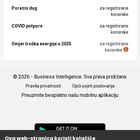
Porezni dug
za registrirane
korisnike
COVID potpore
za registrirane
korisnike
Omjer troška energije u 2025.
za registrirane
korisnike
© 2026 - Business Intelligence. Sva prava pridržana.
Pravila privatnosti
Opći uvjeti poslovanja
Preuzmite besplatno našu mobilnu aplikaciju:
Android
iOS
Google
Play
Ova web-stranica koristi kolačiće