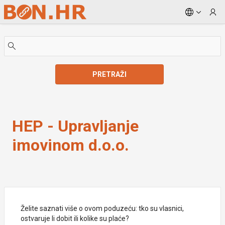
Skip to Main Content
PRETRAŽI
HEP - Upravljanje imovinom d.o.o.
HEP - Upravljanje
imovinom d.o.o.
Želite saznati više o ovom poduzeću: tko su vlasnici,
ostvaruje li dobit ili kolike su plaće?