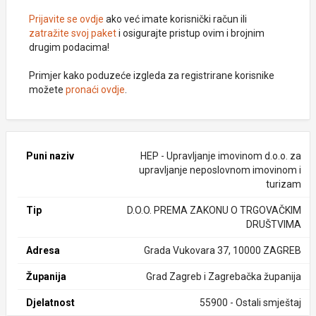
Prijavite se ovdje
ako već imate korisnički račun ili
zatražite svoj paket
i osigurajte pristup ovim i brojnim
drugim podacima!
Primjer kako poduzeće izgleda za registrirane korisnike
možete
pronaći ovdje
.
Puni naziv
HEP - Upravljanje imovinom d.o.o. za
upravljanje neposlovnom imovinom i
turizam
Tip
D.O.O. PREMA ZAKONU O TRGOVAČKIM
DRUŠTVIMA
Adresa
Grada Vukovara 37, 10000 ZAGREB
Županija
Grad Zagreb i Zagrebačka županija
Djelatnost
55900 - Ostali smještaj