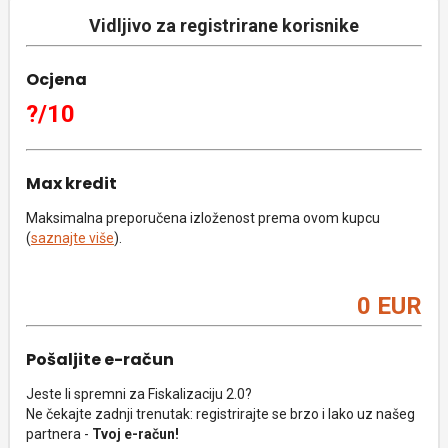
Vidljivo za registrirane korisnike
Ocjena
?/10
Max kredit
Maksimalna preporučena izloženost prema ovom kupcu
(
saznajte više
).
0 EUR
Pošaljite e-račun
Jeste li spremni za Fiskalizaciju 2.0?
Ne čekajte zadnji trenutak: registrirajte se brzo i lako uz našeg
partnera -
Tvoj e-račun!