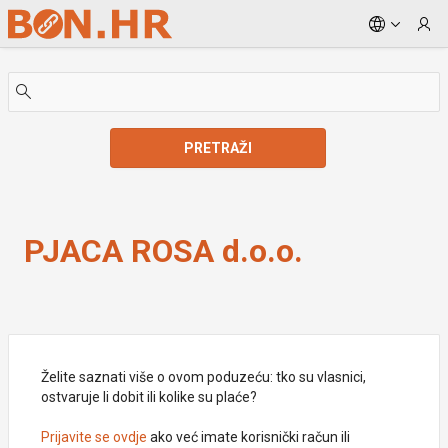
Skip to Main Content
PRETRAŽI
PJACA ROSA d.o.o.
PJACA ROSA d.o.o.
Želite saznati više o ovom poduzeću: tko su vlasnici,
ostvaruje li dobit ili kolike su plaće?
Prijavite se ovdje
ako već imate korisnički račun ili