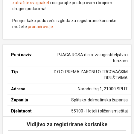
zatražite svoj paket
i osigurajte pristup ovim i brojnim
drugim podacima!
Primjer kako poduzeće izgleda za registrirane korisnike
možete
pronaći ovdje
.
Puni naziv
PJACA ROSA d.o.o. za ugostiteljstvo i
turizam
Tip
D.O.O. PREMA ZAKONU O TRGOVAČKIM
DRUŠTVIMA
Adresa
Narodni trg 1, 21000 SPLIT
Županija
Splitsko-dalmatinska županija
Djelatnost
55100 - Hoteli i sličan smještaj
Vidljivo za registrirane korisnike