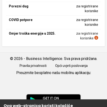
Porezni dug
za registrirane
korisnike
COVID potpore
za registrirane
korisnike
Omjer troška energije u 2025.
za registrirane
korisnike
© 2026 - Business Intelligence. Sva prava pridržana.
Pravila privatnosti
Opći uvjeti poslovanja
Preuzmite besplatno našu mobilnu aplikaciju:
Android
iOS
Google
Play
Ova web-stranica koristi kolačiće