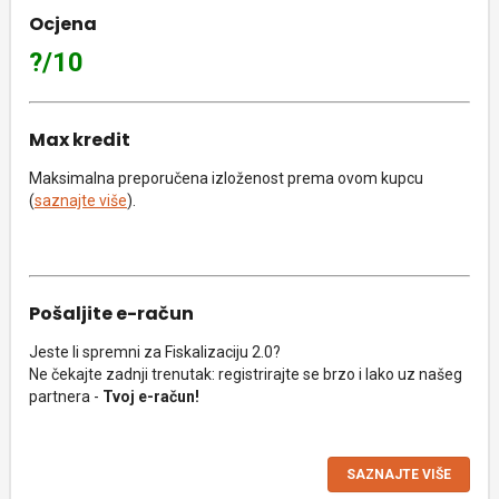
Ocjena
?/10
Max kredit
Maksimalna preporučena izloženost prema ovom kupcu
(
saznajte više
).
Pošaljite e-račun
Jeste li spremni za Fiskalizaciju 2.0?
Ne čekajte zadnji trenutak: registrirajte se brzo i lako uz našeg
partnera -
Tvoj e-račun!
SAZNAJTE VIŠE