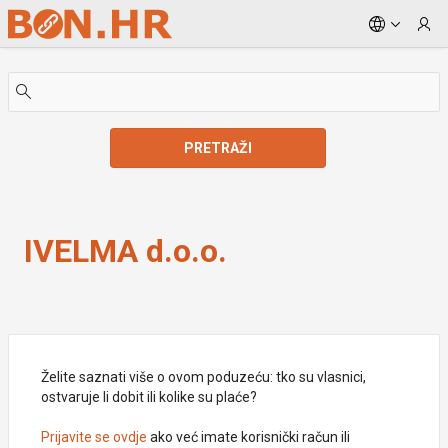
Skip to Main Content
PRETRAŽI
IVELMA d.o.o.
IVELMA d.o.o.
Želite saznati više o ovom poduzeću: tko su vlasnici,
ostvaruje li dobit ili kolike su plaće?
Prijavite se ovdje
ako već imate korisnički račun ili