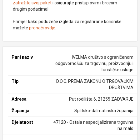
zatražite svoj paket
i osigurajte pristup ovim i brojnim
drugim podacima!
Primjer kako poduzeće izgleda za registrirane korisnike
možete
pronaći ovdje
.
Puni naziv
IVELMA društvo s ograničenom
odgovornošću za trgovinu, proizvodnju i
turističke usluge
Tip
D.O.O. PREMA ZAKONU O TRGOVAČKIM
DRUŠTVIMA
Adresa
Put rodilišta 6, 21255 ZADVARJE
Županija
Splitsko-dalmatinska županija
Djelatnost
47120 - Ostala nespecijalizirana trgovina
na malo