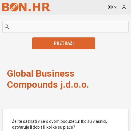
Skip to Main Content
PRETRAŽI
Global Business Compounds j.d.o.o.
Global Business
Compounds j.d.o.o.
Želite saznati više o ovom poduzeću: tko su vlasnici,
ostvaruje li dobit ili kolike su plaće?