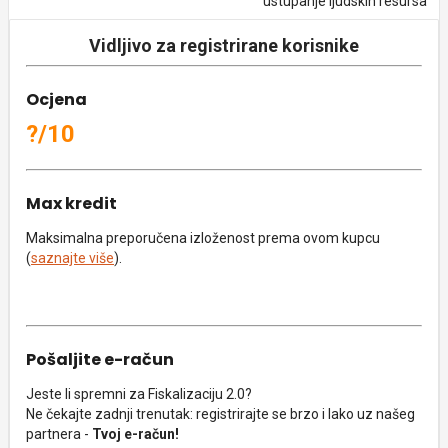
ustupanje ljudskih resursa
Vidljivo za registrirane korisnike
Ocjena
?/10
Max kredit
Maksimalna preporučena izloženost prema ovom kupcu
(
saznajte više
).
Pošaljite e-račun
Jeste li spremni za Fiskalizaciju 2.0?
Ne čekajte zadnji trenutak: registrirajte se brzo i lako uz našeg
partnera -
Tvoj e-račun!