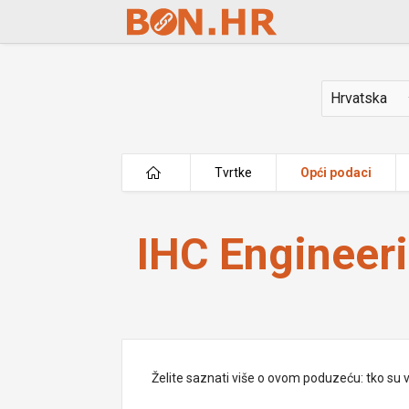
Skip to Main Content
Država
Tvrtke
Opći podaci
IHC Engineering Croatia d.o.o.
IHC Engineeri
Želite saznati više o ovom poduzeću: tko su vlas