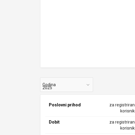
Godina
Poslovni prihod
za registrira
korisni
Dobit
za registrira
korisni