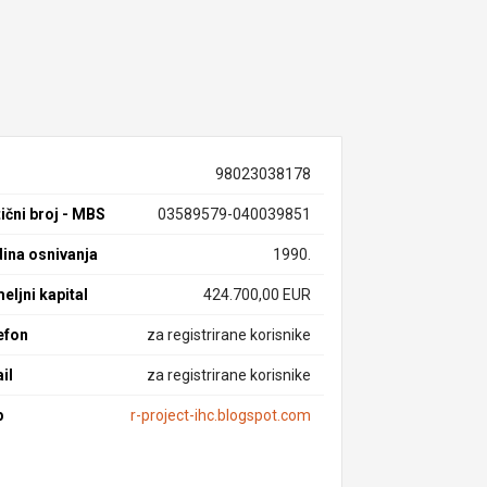
98023038178
ični broj - MBS
03589579-040039851
ina osnivanja
1990.
eljni kapital
424.700,00 EUR
efon
za registrirane korisnike
il
za registrirane korisnike
b
r-project-ihc.blogspot.com