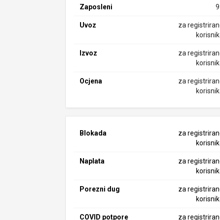
Zaposleni
9
Uvoz
za registrira
korisni
Izvoz
za registrira
korisni
Ocjena
za registrira
korisni
Blokada
za registrira
korisni
Naplata
za registrira
korisni
Porezni dug
za registrira
korisni
COVID potpore
za registrira