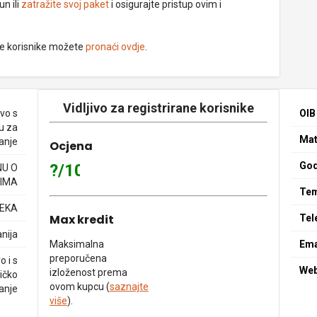
un ili
zatražite svoj paket
i osigurajte pristup ovim i
ne korisnike možete
pronaći ovdje
.
Vidljivo za registrirane korisnike
vo s
OIB
u za
Mat
ranje
Ocjena
God
?/10
NU O
IMA
Tem
JEKA
Max kredit
Tel
nija
Maksimalna
Ema
preporučena
o i s
We
izloženost prema
ičko
ovom kupcu (
saznajte
anje
više
).