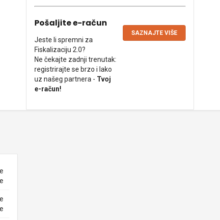
Pošaljite e-račun
SAZNAJTE VIŠE
Jeste li spremni za
Fiskalizaciju 2.0?
Ne čekajte zadnji trenutak:
registrirajte se brzo i lako
uz našeg partnera -
Tvoj
e-račun!
ne
ke
ne
ke