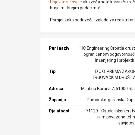
Prijavite se ovdje
ako već imate korisnički rač
brojnim drugim podacima!
Primjer kako poduzeće izgleda za registrira
Puni naziv
IHC Engineering Croatia društ
ograničenom odgovornošć
inženjering i projekti
Tip
D.O.O. PREMA ZAKO
TRGOVAČKIM DRUŠTV
Adresa
Milutina Barača 7, 51000 RI
Županija
Primorsko-goranska župa
Djelatnost
71129 - Ostalo inženjerstv
njim povezano tehn
savjetov