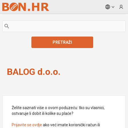
Skip to Main Content
PRETRAŽI
BALOG d.o.o.
BALOG d.o.o.
Želite saznati više o ovom poduzeću: tko su vlasnici,
ostvaruje li dobit ili kolike su plaće?
Prijavite se ovdje
ako već imate korisnički račun ili