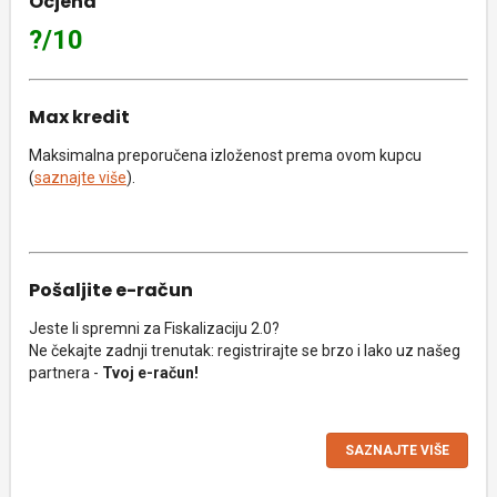
Ocjena
?/10
Max kredit
Maksimalna preporučena izloženost prema ovom kupcu
(
saznajte više
).
Pošaljite e-račun
Jeste li spremni za Fiskalizaciju 2.0?
Ne čekajte zadnji trenutak: registrirajte se brzo i lako uz našeg
partnera -
Tvoj e-račun!
SAZNAJTE VIŠE