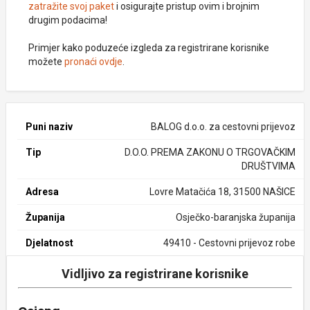
zatražite svoj paket
i osigurajte pristup ovim i brojnim
drugim podacima!
Primjer kako poduzeće izgleda za registrirane korisnike
možete
pronaći ovdje
.
Puni naziv
BALOG d.o.o. za cestovni prijevoz
Tip
D.O.O. PREMA ZAKONU O TRGOVAČKIM
DRUŠTVIMA
Adresa
Lovre Matačića 18, 31500 NAŠICE
Županija
Osječko-baranjska županija
Djelatnost
49410 - Cestovni prijevoz robe
Vidljivo za registrirane korisnike