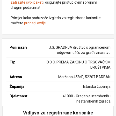
zatražite svoj paket
i osigurajte pristup ovim i brojnim
drugim podacima!
Primjer kako poduzeće izgleda za registrirane korisnike
možete
pronaći ovdje
.
Puni naziv
J.G. GRADNJA društvo s ograničenom
odgovornošću za građevinarstvo
Tip
D.O.O. PREMA ZAKONU O TRGOVAČKIM
DRUŠTVIMA
Adresa
Marčana 458/E, 52207 BARBAN
Županija
Istarska županija
Djelatnost
41000 - Građenje stambenih i
nestambenih zgrada
Vidljivo za registrirane korisnike