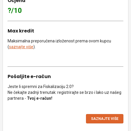
Ocjena
?/10
Max kredit
Maksimalna preporučena izloženost prema ovom kupcu
(
saznajte više
).
Pošaljite e-račun
Jeste li spremni za Fiskalizaciju 2.0?
Ne čekajte zadnji trenutak: registrirajte se brzo i lako uz našeg
partnera -
Tvoj e-račun!
SAZNAJTE VIŠE