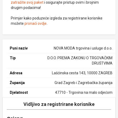
zatražite svoj paket
i osigurajte pristup ovim i brojnim
drugim podacima!
Primjer kako poduzeće izgleda za registrirane korisnike
možete
pronaći ovdje
.
Puni naziv
NOVA MODA trgovina i usluge d.o.o.
Tip
D.O.O. PREMA ZAKONU O TRGOVAČKIM
DRUŠTVIMA
Adresa
Lašćinska cesta 143, 10000 ZAGREB
Županija
Grad Zagreb i Zagrebačka županija
Djelatnost
47710 - Trgovina na malo odjećom
Vidljivo za registrirane korisnike