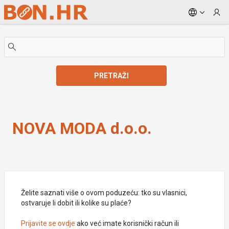
Skip to Main Content
PRETRAŽI
NOVA MODA d.o.o.
NOVA MODA d.o.o.
Želite saznati više o ovom poduzeću: tko su vlasnici,
ostvaruje li dobit ili kolike su plaće?
Prijavite se ovdje
ako već imate korisnički račun ili