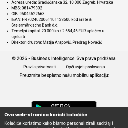
Adresa ureda: Gradišćanska 32, 10 000 Zagreb, Hrvatska
MBS: 081479302
OIB: 95044522663
IBAN: HR7024020061101138500 kod Erste &
Steiermärkische Bank d.d.
Temeljni kapital: 20.000 kn / 2.654,46 EUR uplaćen u
cijelosti
Direktori društva: Matija Arapović, Predrag Novačić
© 2026 - Business Intelligence. Sva prava pridržana.
Pravila privatnosti
Opći uvjeti poslovanja
Preuzmite besplatno našu mobilnu aplikaciju:
Android
iOS
Google
Play
Ova web-stranica koristi kolačiće
Kolačiće koristimo kako bismo personalizirali sadržaj i
Apple