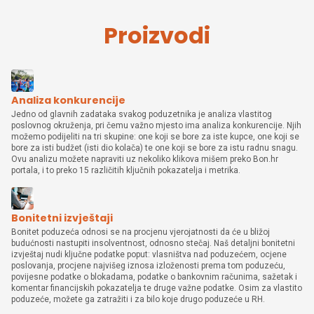
Proizvodi
Analiza konkurencije
Jedno od glavnih zadataka svakog poduzetnika je analiza vlastitog
poslovnog okruženja, pri čemu važno mjesto ima analiza konkurencije. Njih
možemo podijeliti na tri skupine: one koji se bore za iste kupce, one koji se
bore za isti budžet (isti dio kolača) te one koji se bore za istu radnu snagu.
Ovu analizu možete napraviti uz nekoliko klikova mišem preko Bon.hr
portala, i to preko 15 različitih ključnih pokazatelja i metrika.
Bonitetni izvještaji
Bonitet poduzeća odnosi se na procjenu vjerojatnosti da će u bližoj
budućnosti nastupiti insolventnost, odnosno stečaj. Naš detaljni bonitetni
izvještaj nudi ključne podatke poput: vlasništva nad poduzećem, ocjene
poslovanja, procjene najvišeg iznosa izloženosti prema tom poduzeću,
povijesne podatke o blokadama, podatke o bankovnim računima, sažetak i
komentar financijskih pokazatelja te druge važne podatke. Osim za vlastito
poduzeće, možete ga zatražiti i za bilo koje drugo poduzeće u RH.