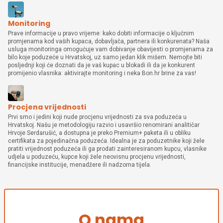
Monitoring
Prave informacije u pravo vrijeme: kako dobiti informacije o ključnim
promjenama kod vaših kupaca, dobavljača, partnera ili konkurenata? Naša
usluga monitoringa omogućuje vam dobivanje obavijesti o promjenama za
bilo koje poduzeće u Hrvatskoj, uz samo jedan klik mišem. Nemojte biti
posljednji koji će doznati da je vaš kupac u blokadi ili da je konkurent
promijenio vlasnika: aktivirajte monitoring i neka Bon.hr brine za vas!
Procjena vrijednosti
Prvi smo i jedini koji nude procjenu vrijednosti za sva poduzeća u
Hrvatskoj. Našu je metodologiju razvio i usavršio renomirani analitičar
Hrvoje Serdarušić, a dostupna je preko Premium+ paketa ili u obliku
certifikata za pojedinačna poduzeća. Idealna je za poduzetnike koji žele
pratiti vrijednost poduzeća ili ga prodati zainteresiranom kupcu, vlasnike
udjela u poduzeću, kupce koji žele neovisnu procjenu vrijednosti,
financijske institucije, menadžere ili nadzorna tijela.
O nama