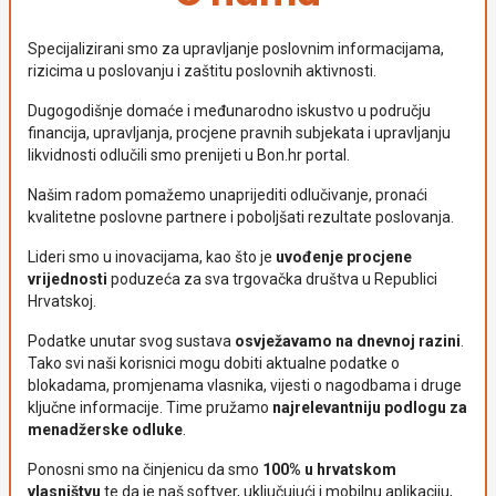
Specijalizirani smo za upravljanje poslovnim informacijama,
rizicima u poslovanju i zaštitu poslovnih aktivnosti.
Dugogodišnje domaće i međunarodno iskustvo u području
financija, upravljanja, procjene pravnih subjekata i upravljanju
likvidnosti odlučili smo prenijeti u Bon.hr portal.
Našim radom pomažemo unaprijediti odlučivanje, pronaći
kvalitetne poslovne partnere i poboljšati rezultate poslovanja.
Lideri smo u inovacijama, kao što je
uvođenje procjene
vrijednosti
poduzeća za sva trgovačka društva u Republici
Hrvatskoj.
Podatke unutar svog sustava
osvježavamo na dnevnoj razini
.
Tako svi naši korisnici mogu dobiti aktualne podatke o
blokadama, promjenama vlasnika, vijesti o nagodbama i druge
ključne informacije. Time pružamo
najrelevantniju podlogu za
menadžerske odluke
.
Ponosni smo na činjenicu da smo
100% u hrvatskom
vlasništvu
te da je naš softver, uključujući i mobilnu aplikaciju,