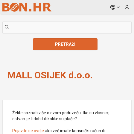
Skip to Main Content
PRETRAŽI
MALL OSIJEK d.o.o.
MALL OSIJEK d.o.o.
Želite saznati više o ovom poduzeću: tko su vlasnici,
ostvaruje li dobit ili kolike su plaće?
Prijavite se ovdje
ako već imate korisnički račun ili