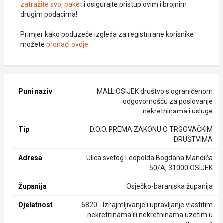
zatražite svoj paket
i osigurajte pristup ovim i brojnim
drugim podacima!
Primjer kako poduzeće izgleda za registrirane korisnike
možete
pronaći ovdje
.
Puni naziv
MALL OSIJEK društvo s ograničenom
odgovornošću za poslovanje
nekretninama i usluge
Tip
D.O.O. PREMA ZAKONU O TRGOVAČKIM
DRUŠTVIMA
Adresa
Ulica svetog Leopolda Bogdana Mandića
50/A, 31000 OSIJEK
Županija
Osječko-baranjska županija
Djelatnost
6820 - Iznajmljivanje i upravljanje vlastitim
nekretninama ili nekretninama uzetim u