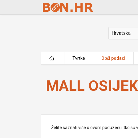
Skip to Main Content
Država
Tvrtke
Opći podaci
MALL OSIJEK d.o.o.
MALL OSIJEK 
Želite saznati više o ovom poduzeću: tko su vlas