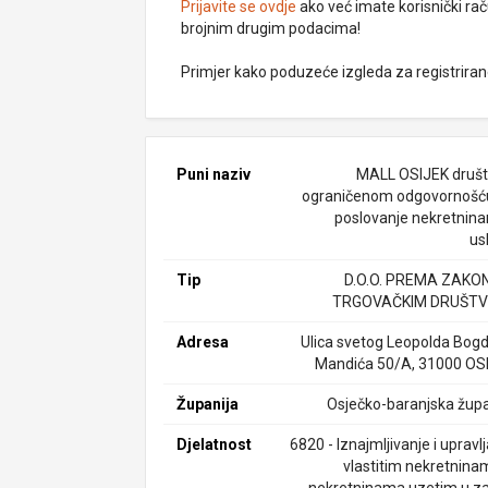
Prijavite se ovdje
ako već imate korisnički rač
brojnim drugim podacima!
Primjer kako poduzeće izgleda za registrira
Puni naziv
MALL OSIJEK društ
ograničenom odgovornošć
poslovanje nekretnina
us
Tip
D.O.O. PREMA ZAKO
TRGOVAČKIM DRUŠTV
Adresa
Ulica svetog Leopolda Bog
Mandića 50/A, 31000 OS
Županija
Osječko-baranjska župa
Djelatnost
6820 - Iznajmljivanje i upravl
vlastitim nekretninam