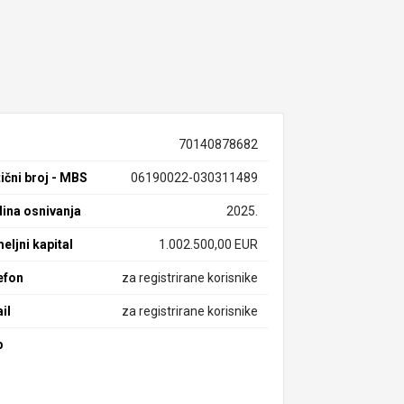
70140878682
ični broj - MBS
06190022-030311489
ina osnivanja
2025.
eljni kapital
1.002.500,00 EUR
efon
za registrirane korisnike
il
za registrirane korisnike
b