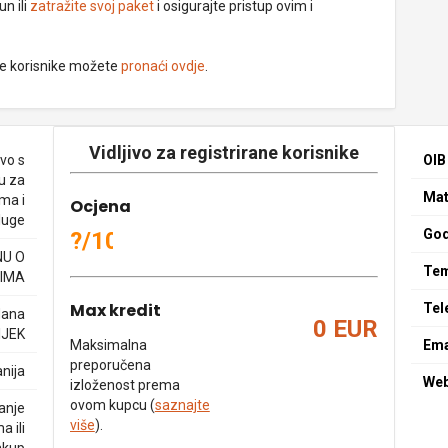
un ili
zatražite svoj paket
i osigurajte pristup ovim i
ne korisnike možete
pronaći ovdje
.
Vidljivo za registrirane korisnike
vo s
OIB
u za
Mat
ma i
Ocjena
luge
God
?/10
NU O
Tem
IMA
Max kredit
Tel
dana
0 EUR
IJEK
Maksimalna
Ema
preporučena
nija
We
izloženost prema
ovom kupcu (
saznajte
janje
više
).
a ili