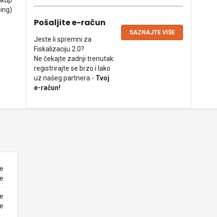
akup
sing)
Pošaljite e-račun
SAZNAJTE VIŠE
Jeste li spremni za
Fiskalizaciju 2.0?
Ne čekajte zadnji trenutak:
registrirajte se brzo i lako
uz našeg partnera -
Tvoj
e-račun!
ne
ke
ne
ke