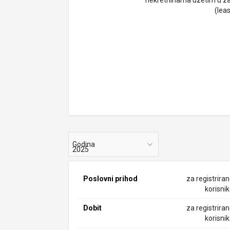
nekretninama uzetim u z
(lea
Godina
Poslovni prihod
za registrira
korisni
Dobit
za registrira
korisni