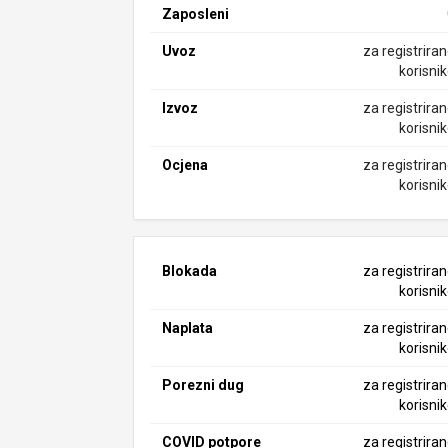
Zaposleni
Uvoz
za registrira
korisni
Izvoz
za registrira
korisni
Ocjena
za registrira
korisni
Blokada
za registrira
korisni
Naplata
za registrira
korisni
Porezni dug
za registrira
korisni
COVID potpore
za registrira