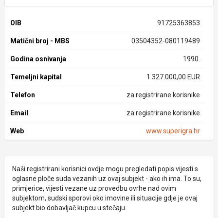
OIB
91725363853
Matični broj - MBS
03504352-080119489
Godina osnivanja
1990.
Temeljni kapital
1.327.000,00 EUR
Telefon
za registrirane korisnike
Email
za registrirane korisnike
Web
www.superigra.hr
Naši registrirani korisnici ovdje mogu pregledati popis vijesti s
oglasne ploče suda vezanih uz ovaj subjekt - ako ih ima. To su,
primjerice, vijesti vezane uz provedbu ovrhe nad ovim
subjektom, sudski sporovi oko imovine ili situacije gdje je ovaj
subjekt bio dobavljač kupcu u stečaju.