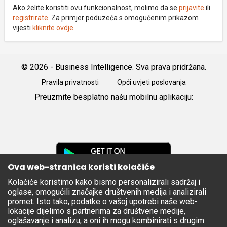
Ako želite koristiti ovu funkcionalnost, molimo da se
prijavite
ili
registrirate
. Za primjer poduzeća s omogućenim prikazom
vijesti
kliknite ovdje
.
© 2026 - Business Intelligence. Sva prava pridržana.
Pravila privatnosti
Opći uvjeti poslovanja
Preuzmite besplatno našu mobilnu aplikaciju:
Android
iOS
Google
Play
Ova web-stranica koristi kolačiće
Kolačiće koristimo kako bismo personalizirali sadržaj i
Apple
oglase, omogućili značajke društvenih medija i analizirali
Store
promet. Isto tako, podatke o vašoj upotrebi naše web-
lokacije dijelimo s partnerima za društvene medije,
oglašavanje i analizu, a oni ih mogu kombinirati s drugim