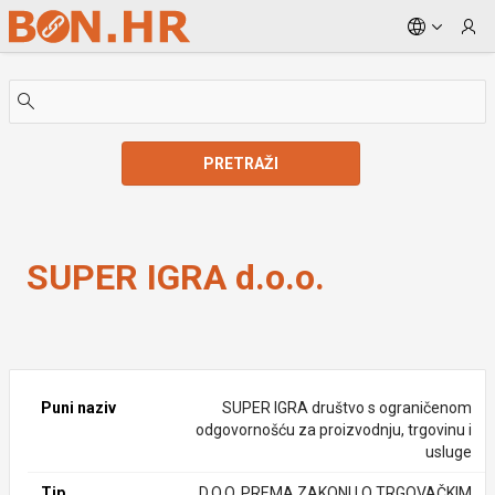
Skip to Main Content
PRETRAŽI
SUPER IGRA d.o.o.
SUPER IGRA d.o.o.
Puni naziv
SUPER IGRA društvo s ograničenom
odgovornošću za proizvodnju, trgovinu i
usluge
Tip
D.O.O. PREMA ZAKONU O TRGOVAČKIM