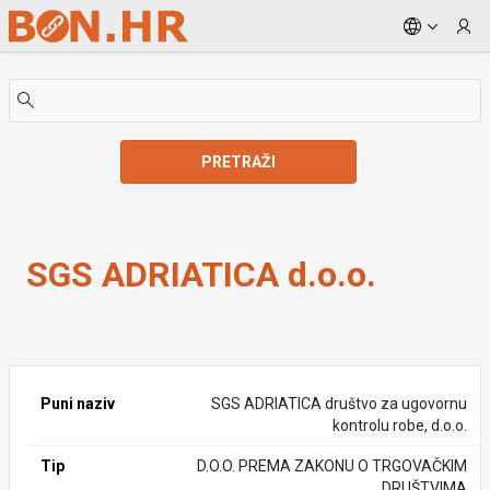
Skip to Main Content
PRETRAŽI
SGS ADRIATICA d.o.o.
SGS ADRIATICA d.o.o.
Puni naziv
SGS ADRIATICA društvo za ugovornu
kontrolu robe, d.o.o.
Tip
D.O.O. PREMA ZAKONU O TRGOVAČKIM
DRUŠTVIMA