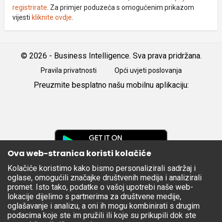
registrirate
. Za primjer poduzeća s omogućenim prikazom
vijesti
kliknite ovdje
.
© 2026 - Business Intelligence. Sva prava pridržana.
Pravila privatnosti
Opći uvjeti poslovanja
Preuzmite besplatno našu mobilnu aplikaciju:
Android
iOS
Google
Play
Ova web-stranica koristi kolačiće
Kolačiće koristimo kako bismo personalizirali sadržaj i
Apple
oglase, omogućili značajke društvenih medija i analizirali
Store
promet. Isto tako, podatke o vašoj upotrebi naše web-
lokacije dijelimo s partnerima za društvene medije,
oglašavanje i analizu, a oni ih mogu kombinirati s drugim
podacima koje ste im pružili ili koje su prikupili dok ste