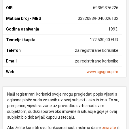
OIB
69359376226
Matični broj - MBS
03320839-040026132
Godina osnivanja
1993.
Temeljni kapital
172.530,00 EUR
Telefon
za registrirane korisnike
Email
za registrirane korisnike
Web
www.sgsgroup.hr
Naši registrirani korisnici ovdje mogu pregledati popis vijesti s
oglasne ploče suda vezanih uz ovaj subjekt - ako ih ima. To su,
primjerice, vijesti vezane uz provedbu ovrhe nad ovim
subjektom, sudski sporovi oko imovine ili situacije gdje je ovaj
subjekt bio dobavljač kupcu u stečaju.
Ako želite koristiti ovu funkcionalnost, molimo da se
prijavite
ili