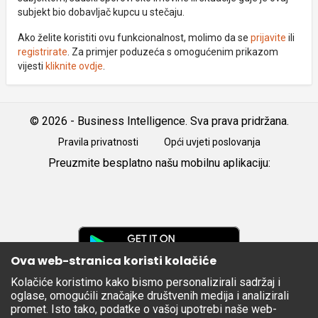
subjekt bio dobavljač kupcu u stečaju.
Ako želite koristiti ovu funkcionalnost, molimo da se
prijavite
ili
registrirate
. Za primjer poduzeća s omogućenim prikazom
vijesti
kliknite ovdje
.
© 2026 - Business Intelligence. Sva prava pridržana.
Pravila privatnosti
Opći uvjeti poslovanja
Preuzmite besplatno našu mobilnu aplikaciju:
Android
iOS
Google
Play
Ova web-stranica koristi kolačiće
Kolačiće koristimo kako bismo personalizirali sadržaj i
Apple
oglase, omogućili značajke društvenih medija i analizirali
Store
promet. Isto tako, podatke o vašoj upotrebi naše web-