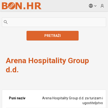
Skip to Main Content
PRETRAŽI
Arena Hospitality Group d.d.
Arena Hospitality Group
d.d.
Puni naziv
Arena Hospitality Group d.d. za turizam i
ugostiteljstvo