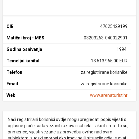
OIB
47625429199
Matični broj - MBS
03203263-040022901
Godina osnivanja
1994.
Temeljni kapital
13.613.965,00 EUR
Telefon
za registrirane korisnike
Email
za registrirane korisnike
Web
www.arenaturist.hr
Naši registrirani korisnici ovdje mogu pregledati popis vijesti s
oglasne ploče suda vezanih uz ovaj subjekt - ako ih ima. To su,
primjerice, vijesti vezane uz provedbu ovrhe nad ovim
subjektom, sudski sporovi oko imovine ili situacije gdje je ovaj