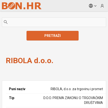
Skip to Main Content
PRETRAŽI
RIBOLA d.o.o.
RIBOLA d.o.o.
Puni naziv
RIBOLA, d.o.o. za trgovinu i promet
Tip
D.O.O. PREMA ZAKONU O TRGOVAČKIM
DRUŠTVIMA