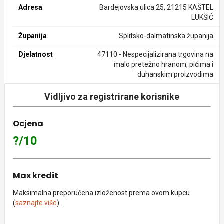
Adresa
Bardejovska ulica 25, 21215 KAŠTEL
LUKŠIĆ
Županija
Splitsko-dalmatinska županija
Djelatnost
47110 - Nespecijalizirana trgovina na
malo pretežno hranom, pićima i
duhanskim proizvodima
Vidljivo za registrirane korisnike
Ocjena
?/10
Max kredit
Maksimalna preporučena izloženost prema ovom kupcu
(
saznajte više
).