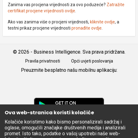
Zanima vas procjena vrijednosti za ovo poduzeće?
Zatražite
certifikat procjene vrijednosti ovdje
.
Ako vas zanima više o procjeni vrijednosti,
kliknite ovdje
, a
testni prikaz procjene vrijednosti
pronađite ovdje
.
© 2026 - Business Intelligence. Sva prava pridržana.
Pravila privatnosti
Opći uvjeti poslovanja
Preuzmite besplatno našu mobilnu aplikaciju:
Android
iOS
Google
Play
Ova web-stranica koristi kolačiće
Kolačiće koristimo kako bismo personalizirali sadržaj i
Apple
oglase, omogućili značajke društvenih medija i analizirali
Store
promet. Isto tako, podatke o vašoj upotrebi naše web-