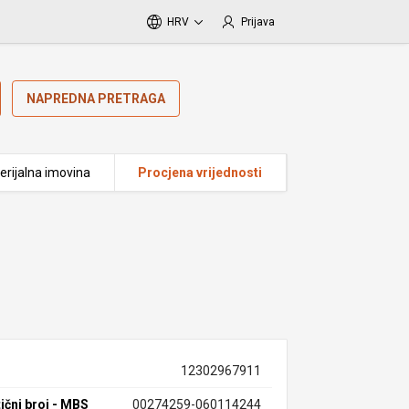
HRV
Prijava
NAPREDNA PRETRAGA
erijalna imovina
Procjena vrijednosti
12302967911
ični broj - MBS
00274259-060114244