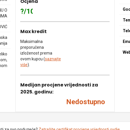
Ocjena
God
?/10
NU O
IMA
Tem
OVIĆ
Max kredit
Tel
nska
Maksimalna
Ema
nija
preporučena
We
izloženost prema
liko
ovom kupcu (
saznajte
nom,
više
).
anom
Medijan procjene vrijednosti za
2025. godinu:
Nedostupno
sti za ovo poduzeće?
Zatražite certifikat procjene vrijednosti ovdje
.