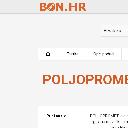
Skip to Main Content
Država
Tvrtke
Opći podaci
POLJOPROMET d.o.o.
POLJOPROMET
Puni naziv
POLJOPROMET, d.o.o
trgovinu na veliko i m
ugostitel