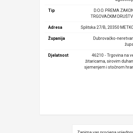
Tip
D.O.O. PREMA ZAKO
TRGOVAČKIM DRUŠTV
Adresa
Splitska 27/B, 20350 METK
Županija
Dubrovačko-neretva
župa
Djelatnost
46210 - Trgovina na ve
žitaricama, sirovim duha
sjemenjem i stočnom hr
Zanima vas procjena vrijedno