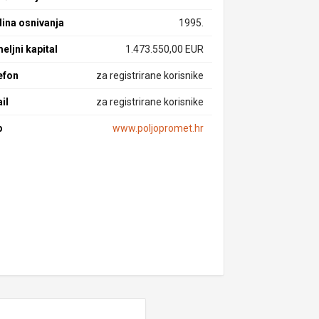
ina osnivanja
1995.
eljni kapital
1.473.550,00 EUR
efon
za registrirane korisnike
il
za registrirane korisnike
b
www.poljopromet.hr