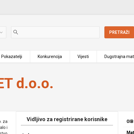
PRETRAŽI
Pokazatelji
Konkurencija
Vijesti
Dugotrajna mat
 d.o.o.
Vidljivo za registrirane korisnike
. za
OIB
alo i
Mat
jstvo