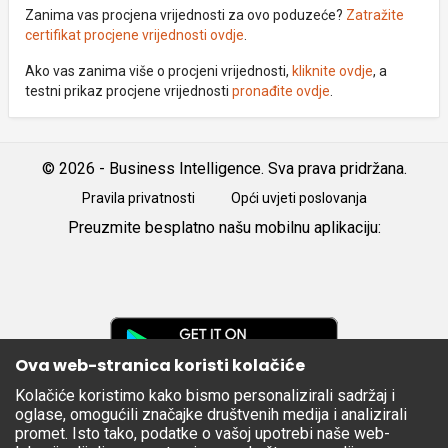
Zanima vas procjena vrijednosti za ovo poduzeće?
Zatražite
certifikat procjene vrijednosti ovdje
.
Ako vas zanima više o procjeni vrijednosti,
kliknite ovdje
, a
testni prikaz procjene vrijednosti
pronađite ovdje
.
© 2026 - Business Intelligence. Sva prava pridržana.
Pravila privatnosti
Opći uvjeti poslovanja
Preuzmite besplatno našu mobilnu aplikaciju:
Android
iOS
Google
Play
Ova web-stranica koristi kolačiće
Kolačiće koristimo kako bismo personalizirali sadržaj i
Apple
oglase, omogućili značajke društvenih medija i analizirali
Store
promet. Isto tako, podatke o vašoj upotrebi naše web-