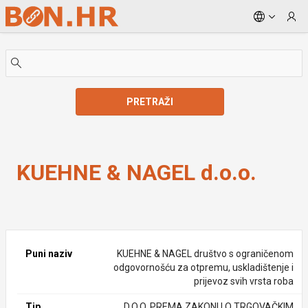
Skip to Main Content
PRETRAŽI
KUEHNE & NAGEL d.o.o.
KUEHNE & NAGEL d.o.o.
Puni naziv
KUEHNE & NAGEL društvo s ograničenom
odgovornošću za otpremu, uskladištenje i
prijevoz svih vrsta roba
Tip
D.O.O. PREMA ZAKONU O TRGOVAČKIM