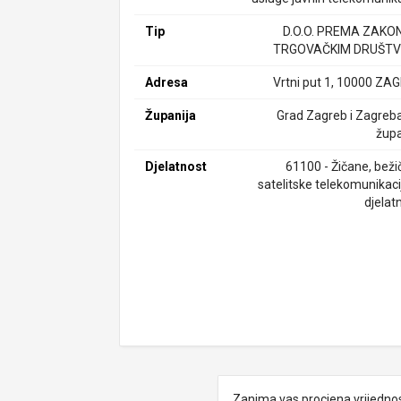
Tip
D.O.O. PREMA ZAKO
TRGOVAČKIM DRUŠTV
Adresa
Vrtni put 1, 10000 ZA
Županija
Grad Zagreb i Zagreb
župa
Djelatnost
61100 - Žičane, beži
satelitske telekomunikaci
djelat
Zanima vas procjena vrijedno