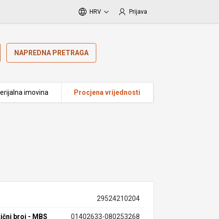
HRV
Prijava
NAPREDNA PRETRAGA
erijalna imovina
Procjena vrijednosti
29524210204
ični broj - MBS
01402633-080253268