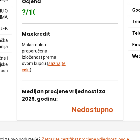
Ocjena
God
?/10
NU O
IMA
Tem
GREB
Max kredit
Tel
ačka
Maksimalna
Ema
nija
preporučena
We
izloženost prema
čne i
ovom kupcu (
saznajte
jske
više
).
nosti
Medijan procjene vrijednosti za
2025. godinu:
Nedostupno
sti za ovo poduzeće?
Zatražite certifikat procjene vrijednosti ovdje
.