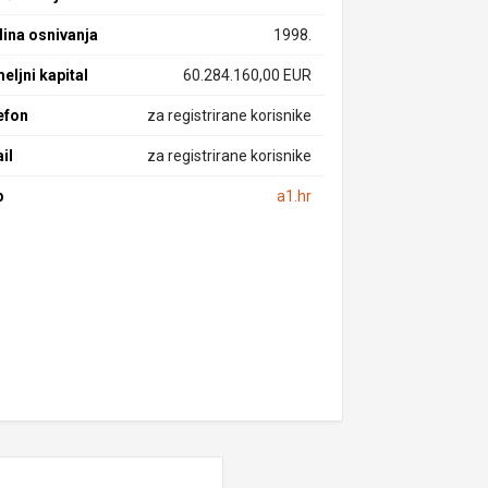
ina osnivanja
1998.
eljni kapital
60.284.160,00 EUR
efon
za registrirane korisnike
il
za registrirane korisnike
b
a1.hr