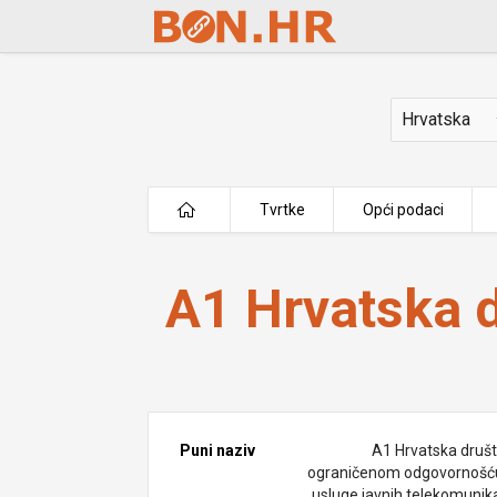
Skip to Main Content
Država
Tvrtke
Opći podaci
A1 Hrvatska d.o.o.
A1 Hrvatska d
Puni naziv
A1 Hrvatska društ
ograničenom odgovornošć
usluge javnih telekomunika