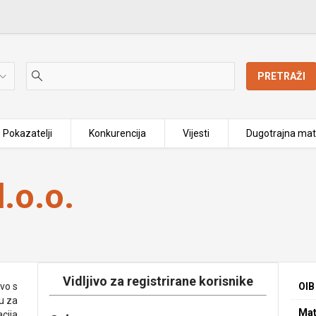
PRETRAŽI
Pokazatelji
Konkurencija
Vijesti
Dugotrajna mat
.o.o.
Vidljivo za registrirane korisnike
vo s
OIB
u za
Mat
cija